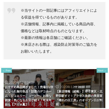
※当サイトの一部記事にはアフィリエイトによ
る収益を得ているものがあります。
※店舗情報、記事内に掲載している商品内容、
価格などは取材時点のものとなります。
※最新の情報は各店舗にご確認ください。
※来店される際は、感染防止対策等のご協力を
お願いいたします。
Prev
Next
2020年12月24日
2020年12月24日
おすすめ商品聞きました！売場が2倍
になった無印良品！話題のデコホー
【新店情報（続報）】堺市東区・北
ム！ジュエリー、コーヒー、お得な
野田駅すぐ！アクセス抜群の美容室
雑貨！気になるお店が続々！年末年
『晴れの日工房』のオープン日が判
始も【アリオ鳳】：
明！：