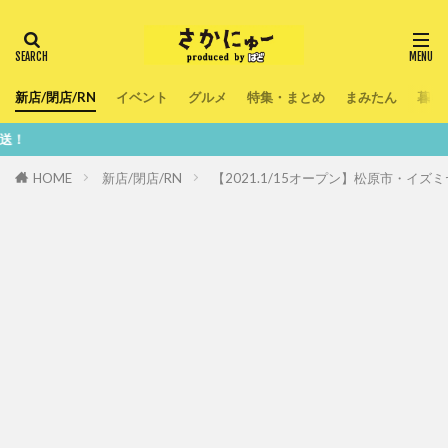
新店/閉店/RN
イベント
グルメ
特集・まとめ
まみたん
暮ら
鮮度100
HOME
新店/閉店/RN
【2021.1/15オープン】松原市・