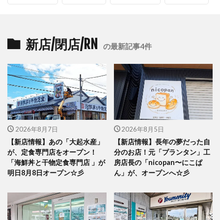
新店/閉店/RN
の最新記事4件
2026年8月7日
2026年8月5日
【新店情報】あの「大起水産」
【新店情報】長年の夢だった自
が、定食専門店をオープン！
分のお店！元「プランタン」工
「海鮮丼と干物定食専門店 」が
房店長の「nicopan〜にこぱ
明日8月8日オープン☆彡
ん」が、オープンへ☆彡