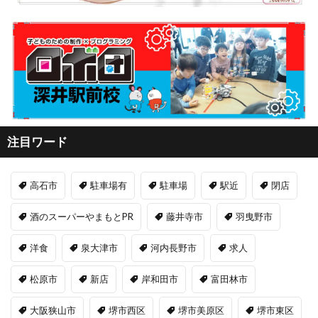
注目ワード
高石市
駐車場有
駐車場
駅近
閉店
酒のスーパーやまもとPR
藤井寺市
羽曳野市
洋食
泉大津市
河内長野市
求人
松原市
新店
岸和田市
富田林市
大阪狭山市
堺市西区
堺市美原区
堺市東区