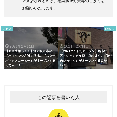
※来店される際は、感染防止対策等のご協力を
お願いいたします。
Prev
Next
2021年2月11日
2021年2月11日
【新店情報っ！！】河内長野市の
【2021.2月下旬オープン】堺市中
「バイキング左近」跡地に『スター
区・ジャンカラ深井店の近くに『焼
バックスコーヒー』がオープンする
肉いっぺん』がオープンするみた
って～！！：
い！：
この記事を書いた人