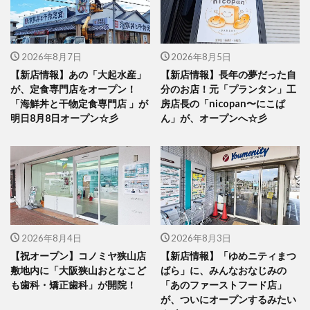
2026年8月7日
2026年8月5日
【新店情報】あの「大起水産」
【新店情報】長年の夢だった自
が、定食専門店をオープン！
分のお店！元「プランタン」工
「海鮮丼と干物定食専門店 」が
房店長の「nicopan〜にこぱ
明日8月8日オープン☆彡
ん」が、オープンへ☆彡
2026年8月4日
2026年8月3日
【祝オープン】コノミヤ狭山店
【新店情報】「ゆめニティまつ
敷地内に「大阪狭山おとなこど
ばら」に、みんなおなじみの
も歯科・矯正歯科」が開院！
「あのファーストフード店」
が、ついにオープンするみたい