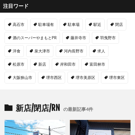
注目ワード
高石市
駐車場有
駐車場
駅近
閉店
酒のスーパーやまもとPR
藤井寺市
羽曳野市
洋食
泉大津市
河内長野市
求人
松原市
新店
岸和田市
富田林市
大阪狭山市
堺市西区
堺市美原区
堺市東区
新店/閉店/RN
の最新記事4件