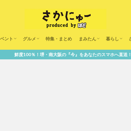
ベント
グルメ
特集・まとめ
まみたん
暮らし
キッズ
ランチ
カフェ
まみたんイベント・おで
習い事・キャンペーン
幼稚園・こども園・保育
医療
美容・健康
大人の習い
キッズ
子供の教育
子供の習い
おしごと
・南大阪の『今』をあなたのスマホへ直送！