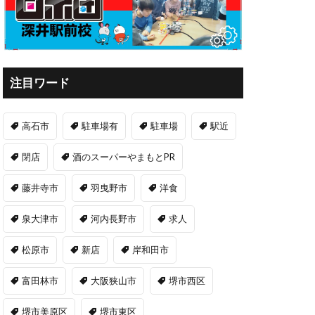
注目ワード
高石市
駐車場有
駐車場
駅近
閉店
酒のスーパーやまもとPR
藤井寺市
羽曳野市
洋食
泉大津市
河内長野市
求人
松原市
新店
岸和田市
富田林市
大阪狭山市
堺市西区
堺市美原区
堺市東区