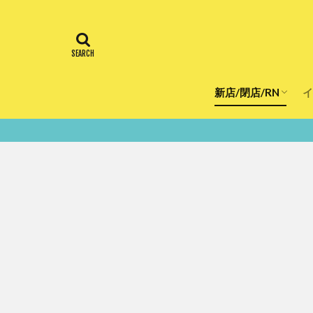
新店/閉店/RN
イ
飲食店
スーパー
美容・健康
医療
鮮度100％！堺