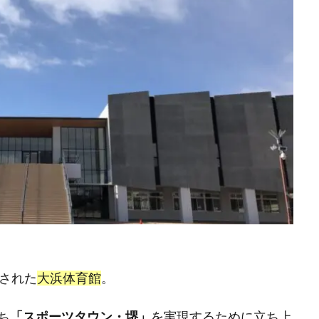
設された
大浜体育館
。
ち
「スポーツタウン・堺」
を実現するために立ち上