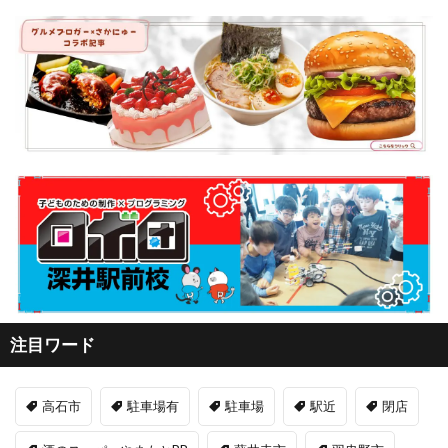
注目ワード
高石市
駐車場有
駐車場
駅近
閉店