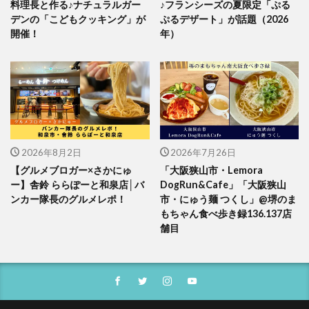
料理長と作る♪ナチュラルガー
♪フランシーズの夏限定「ぷる
デンの「こどもクッキング」が
ぷるデザート」が話題（2026
開催！
年）
2026年8月2日
2026年7月26日
【グルメブロガー×さかにゅ
「大阪狭山市・Lemora
ー】舎鈴 ららぽーと和泉店│バ
DogRun&Cafe」「大阪狭山
ンカー隊長のグルメレポ！
市・にゅう麺 つくし」@堺のま
もちゃん食べ歩き録136.137店
舗目