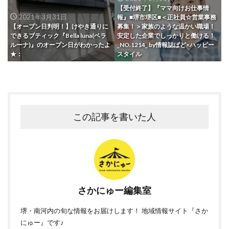
【受付終了】『ママ向けお仕事情
2021年3月31日
報』■堺市堺区■＜正社員☆営業事務
【オープン日判明！】けやき通りに
募集！＞家族のような温かい職場！
できるブティック『Bella luna(ベラ
安定した企業でしっかりと働ける！
ルーナ)』のオープン日がわかったよ
_NO.1214_ by情報誌ぱど×ハッピー
★：
スタイル
この記事を書いた人
さかにゅー編集室
堺・南河内の旬な情報をお届けします！ 地域情報サイト『さか
にゅー』です♪