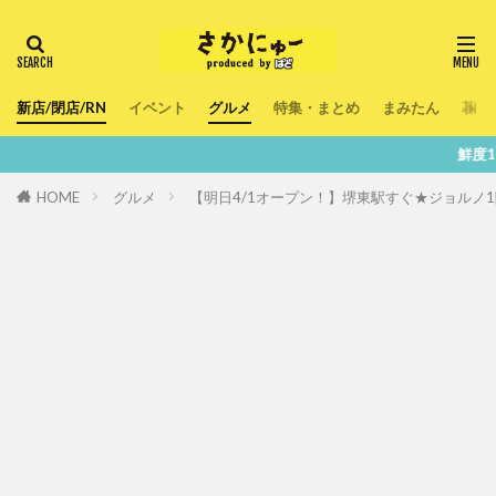
新店/閉店/RN
イベント
グルメ
特集・まとめ
まみたん
暮ら
鮮度100％！堺・南大
HOME
グルメ
【明日4/1オープン！】堺東駅すぐ★ジョルノ1