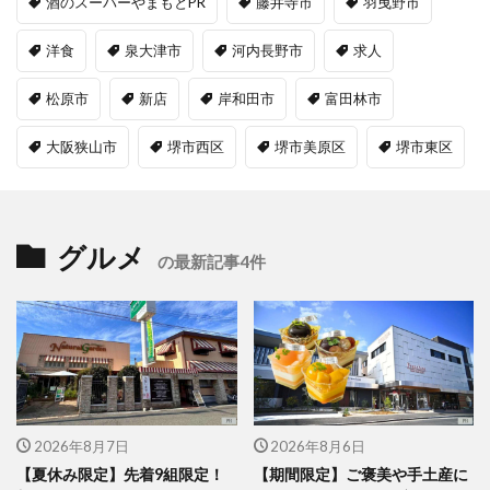
酒のスーパーやまもとPR
藤井寺市
羽曳野市
洋食
泉大津市
河内長野市
求人
松原市
新店
岸和田市
富田林市
大阪狭山市
堺市西区
堺市美原区
堺市東区
グルメ
の最新記事4件
2026年8月7日
2026年8月6日
【夏休み限定】先着9組限定！
【期間限定】ご褒美や手土産に