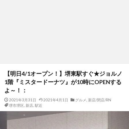
【明日4/1オープン！】堺東駅すぐ★ジョルノ
1階『ミスタードーナツ』が10時にOPENする
よ～！：
2021年3月31日
2021年4月1日
グルメ
,
新店/閉店/RN
堺市堺区
,
新店
,
駅近