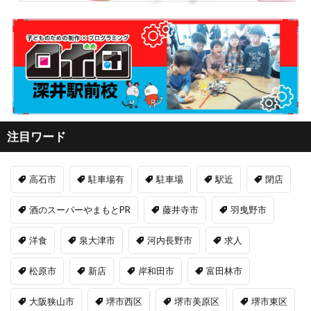
注目ワード
高石市
駐車場有
駐車場
駅近
閉店
酒のスーパーやまもとPR
藤井寺市
羽曳野市
洋食
泉大津市
河内長野市
求人
松原市
新店
岸和田市
富田林市
大阪狭山市
堺市西区
堺市美原区
堺市東区