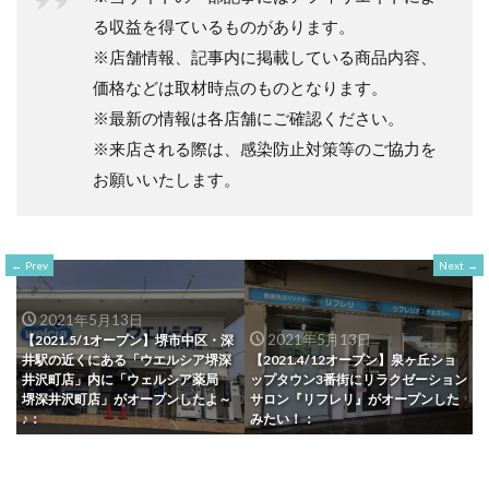
る収益を得ているものがあります。
※店舗情報、記事内に掲載している商品内容、
価格などは取材時点のものとなります。
※最新の情報は各店舗にご確認ください。
※来店される際は、感染防止対策等のご協力を
お願いいたします。
Prev
Next
2021年5月13日
2021年5月13日
【2021.5/1オープン】堺市中区・深
井駅の近くにある「ウエルシア堺深
【2021.4/12オープン】泉ヶ丘ショ
井沢町店」内に「ウェルシア薬局
ップタウン3番街にリラクゼーション
堺深井沢町店」がオープンしたよ～
サロン『リフレリ』がオープンした
♪：
みたい！：