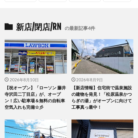
新店/閉店/RN
の最新記事4件
2026年8月10日
2026年8月9日
【祝オープン】「ローソン 藤井
【新店情報】住宅街で温泉施設
寺沢田二丁目店」が、オープ
の建物を発見！「松原温泉かつ
ン！広い駐車場＆無料の自転車
らぎの湯」がオープンに向けて
空気入れも完備☆彡
工事真っ最中！