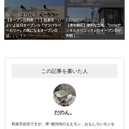
2021年4月20日
2021年4月21日
【オープン日判明！！】松原市・い
よいよ近日オープン☆『マツバラベ
【堺市南区】便利な立地♪『DONデ
ーカリー』の気になるオープン日
ンタルクリニック』のオープン日が
は。。。！：
判明！：
この記事を書いた人
だのん。
和泉市在住ですが、堺･南河内のええモン、おもしろいモンを