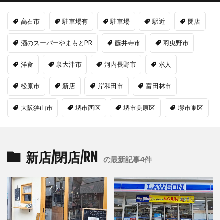
高石市
駐車場有
駐車場
駅近
閉店
酒のスーパーやまもとPR
藤井寺市
羽曳野市
洋食
泉大津市
河内長野市
求人
松原市
新店
岸和田市
富田林市
大阪狭山市
堺市西区
堺市美原区
堺市東区
新店/閉店/RN
の最新記事4件