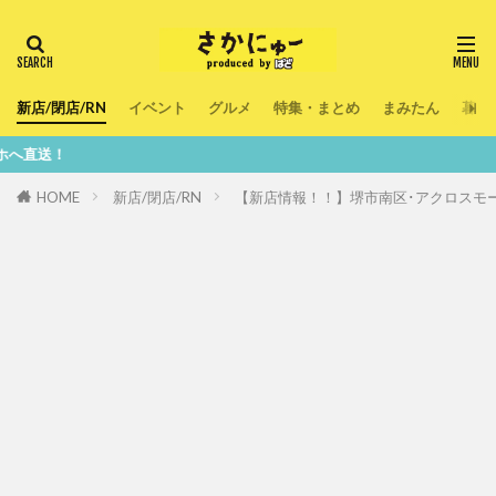
新店/閉店/RN
イベント
グルメ
特集・まとめ
まみたん
暮ら
鮮度1
HOME
新店/閉店/RN
【新店情報！！】堺市南区･アクロスモ