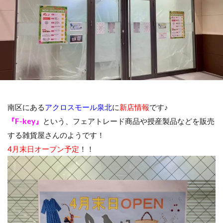
南区にある
アクロスモール泉北
に
新店情報
です♪
『F-key』
という、フェアトレード商品や授産製品などを販売
する雑貨屋さんのようです！
4月末日オープン予定
！！