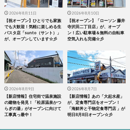
2026年8月11日
2026年8月10日
【祝オープン】ひとりでも家族
【祝オープン】「ローソン 藤井
でも大歓迎！気軽に楽しめる生
寺沢田二丁目店」が、オープ
パスタ店「sunto（サント）」
ン！広い駐車場＆無料の自転車
が、オープンしています☆彡
空気入れも完備☆彡
2026年8月9日
2026年8月7日
【新店情報】住宅街で温泉施設
【新店情報】あの「大起水産」
の建物を発見！「松原温泉かつ
が、定食専門店をオープン！
らぎの湯」がオープンに向けて
「海鮮丼と干物定食専門店 」が
工事真っ最中！
明日8月8日オープン☆彡