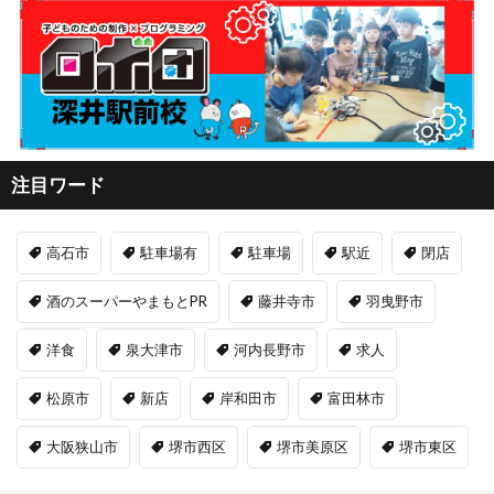
注目ワード
高石市
駐車場有
駐車場
駅近
閉店
酒のスーパーやまもとPR
藤井寺市
羽曳野市
洋食
泉大津市
河内長野市
求人
松原市
新店
岸和田市
富田林市
大阪狭山市
堺市西区
堺市美原区
堺市東区