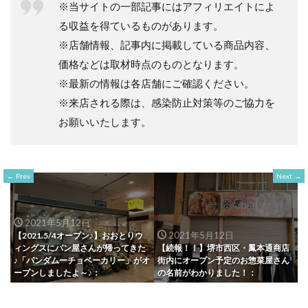
※当サイトの一部記事にはアフィリエイトによ
る収益を得ているものがあります。
※店舗情報、記事内に掲載している商品内容、
価格などは取材時点のものとなります。
※最新の情報は各店舗にご確認ください。
※来店される際は、感染防止対策等のご協力を
お願いいたします。
Prev
Next
2021年5月12日
2021年5月12日
【2021.5/4オープン♪】おおとりウ
ィングスにパン屋さんが帰ってきた
【続報！！】堺市西区・鳳本通商店
♪「パンダムーチョベーカリー」がオ
街内にオープン予定のお惣菜屋さん
ープンしましたよ～♪：
の名前がわかりました！：