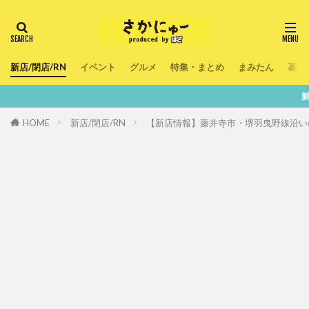
新店/閉店/RN
イベント
グルメ
特集・まとめ
まみたん
暮ら
鮮度100％！堺
HOME
新店/閉店/RN
【新店情報】藤井寺市・堺羽曳野線沿いに