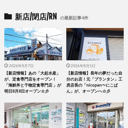
新店/閉店/RN
の最新記事4件
2026年8月7日
2026年8月5日
【新店情報】あの「大起水産」
【新店情報】長年の夢だった自
が、定食専門店をオープン！
分のお店！元「プランタン」工
「海鮮丼と干物定食専門店 」が
房店長の「nicopan〜にこぱ
明日8月8日オープン☆彡
ん」が、オープンへ☆彡