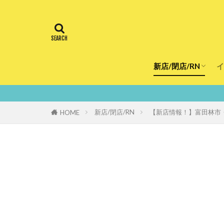
新店/閉店/RN
イ
飲食店
スーパー
美容・健康
医療
鮮度100％！堺
新店/閉店/RN
【新店情報！】富田林市
HOME