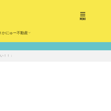
さかにゅー不動産
かけ
園
事
事
住宅
リフォーム
たい！！：