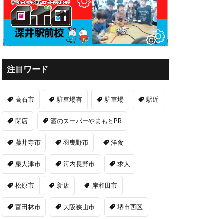
注目ワード
高石市
駐車場有
駐車場
駅近
閉店
酒のスーパーやまもとPR
藤井寺市
羽曳野市
洋食
泉大津市
河内長野市
求人
松原市
新店
岸和田市
富田林市
大阪狭山市
堺市西区