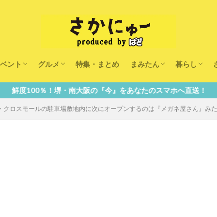
ベント
グルメ
特集・まとめ
まみたん
暮らし
キッズ
ランチ
カフェ
まみたんイベント・おで
習い事・キャンペーン
幼稚園・こども園・保育
医療
美容・健康
大人の習い
キッズ
子供の教育
子供の習い
おしごと
・南大阪の『今』をあなたのスマホへ直送！
・クロスモールの駐車場敷地内に次にオープンするのは『メガネ屋さん』み