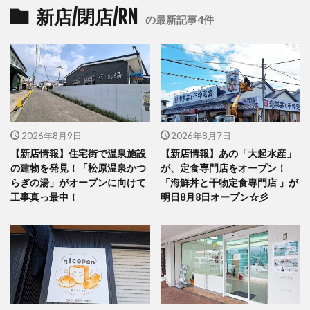
新店/閉店/RN
の最新記事4件
2026年8月9日
2026年8月7日
【新店情報】住宅街で温泉施設
【新店情報】あの「大起水産」
の建物を発見！「松原温泉かつ
が、定食専門店をオープン！
らぎの湯」がオープンに向けて
「海鮮丼と干物定食専門店 」が
工事真っ最中！
明日8月8日オープン☆彡