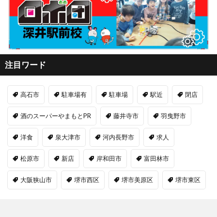
注目ワード
高石市
駐車場有
駐車場
駅近
閉店
酒のスーパーやまもとPR
藤井寺市
羽曳野市
洋食
泉大津市
河内長野市
求人
松原市
新店
岸和田市
富田林市
大阪狭山市
堺市西区
堺市美原区
堺市東区