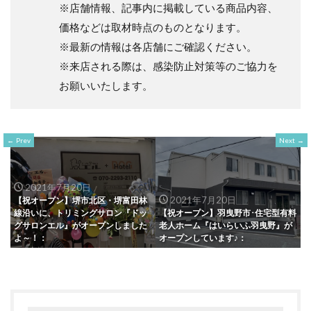
※店舗情報、記事内に掲載している商品内容、
価格などは取材時点のものとなります。
※最新の情報は各店舗にご確認ください。
※来店される際は、感染防止対策等のご協力を
お願いいたします。
Prev
Next
2021年7月20日
2021年7月20日
【祝オープン】堺市北区・堺富田林
線沿いに、トリミングサロン『ドッ
【祝オープン】羽曳野市･住宅型有料
グサロンエル』がオープンしました
老人ホーム『はいらいふ羽曳野』が
よ～！：
オープンしています♪：