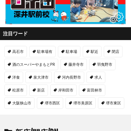
注目ワード
高石市
駐車場有
駐車場
駅近
閉店
酒のスーパーやまもとPR
藤井寺市
羽曳野市
洋食
泉大津市
河内長野市
求人
松原市
新店
岸和田市
富田林市
大阪狭山市
堺市西区
堺市美原区
堺市東区