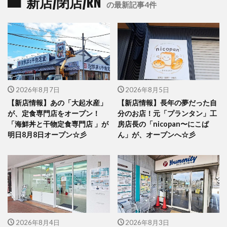
新店/閉店/RN
の最新記事4件
2026年8月7日
2026年8月5日
【新店情報】あの「大起水産」
【新店情報】長年の夢だった自
が、定食専門店をオープン！
分のお店！元「プランタン」工
「海鮮丼と干物定食専門店 」が
房店長の「nicopan〜にこぱ
明日8月8日オープン☆彡
ん」が、オープンへ☆彡
2026年8月4日
2026年8月3日