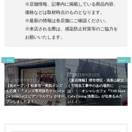
※店舗情報、記事内に掲載している商品内容、
価格などは取材時点のものとなります。
※最新の情報は各店舗にご確認ください。
※来店される際は、感染防止対策等のご協力を
お願いいたします。
Prev
Next
2021年9月12日
2021年9月11日
【新店情報】堺市堺区・浅香山駅近
【祝オープン】松原市・美肌メンズ
くで現在工事中のあの場所に
を応援！『 メンズ専用脱毛サロンEpi
は・・・オシャレカフェ『THE base
De Solarte(エピデソラルテ)』がオー
Cafe Dining 浅香山』が出来るみた
プンしましたよ！：
い！！：