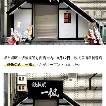
堺市堺区・堺銀座通り商店街内に
8月12日
、鉄板居酒屋料理店
『鉄板焼き 一楓』
さんがオープンされました♪