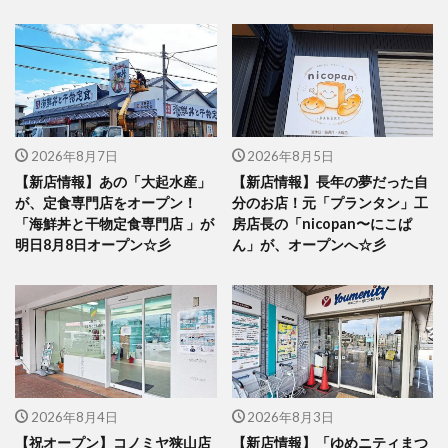
2026年8月7日
2026年8月5日
【新店情報】あの「大起水産」
【新店情報】長年の夢だった自
が、定食専門店をオープン！
分のお店！元「プランタン」工
「海鮮丼と干物定食専門店 」が
房店長の「nicopan〜にこぱ
明日8月8日オープン☆彡
ん」が、オープンへ☆彡
2026年8月4日
2026年8月3日
【祝オープン】コノミヤ狭山店
【新店情報】「ゆめニティまつ