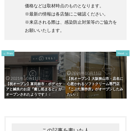
価格などは取材時点のものとなります。
※最新の情報は各店舗にご確認ください。
※来店される際は、感染防止対策等のご協力を
お願いいたします。
Prev
Next
2021年10月11日
2021年10月11日
【祝オープン】大阪狭山市・店名に
【祝オープン】富田林市・ボディケ
心惹かれるソフトクリーム専門店
アと鍼灸のお店『癒し処まると』が
『こぶた製作所』がオープンしたみ
オープンされたようです！：
たい♪：
この記事を書いた人