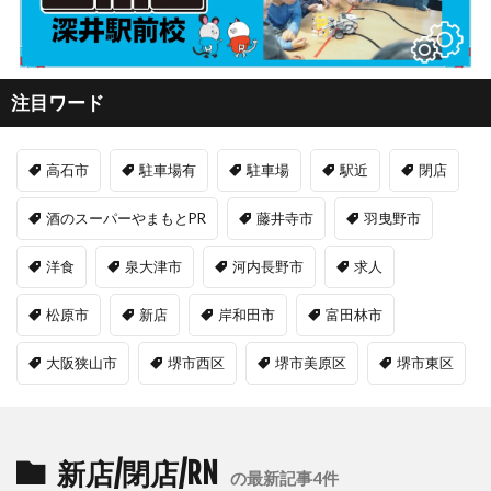
注目ワード
高石市
駐車場有
駐車場
駅近
閉店
酒のスーパーやまもとPR
藤井寺市
羽曳野市
洋食
泉大津市
河内長野市
求人
松原市
新店
岸和田市
富田林市
大阪狭山市
堺市西区
堺市美原区
堺市東区
新店/閉店/RN
の最新記事4件