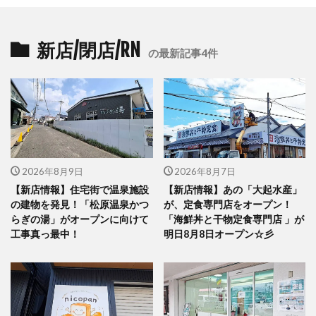
新店/閉店/RN
の最新記事4件
2026年8月9日
2026年8月7日
【新店情報】住宅街で温泉施設
【新店情報】あの「大起水産」
の建物を発見！「松原温泉かつ
が、定食専門店をオープン！
らぎの湯」がオープンに向けて
「海鮮丼と干物定食専門店 」が
工事真っ最中！
明日8月8日オープン☆彡