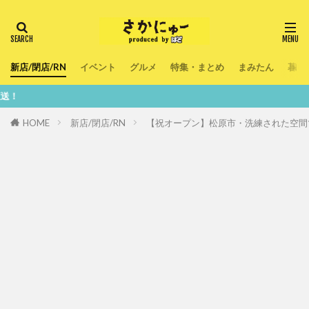
新店/閉店/RN
イベント
グルメ
特集・まとめ
まみたん
暮ら
鮮度100％
HOME
新店/閉店/RN
【祝オープン】松原市・洗練された空間で