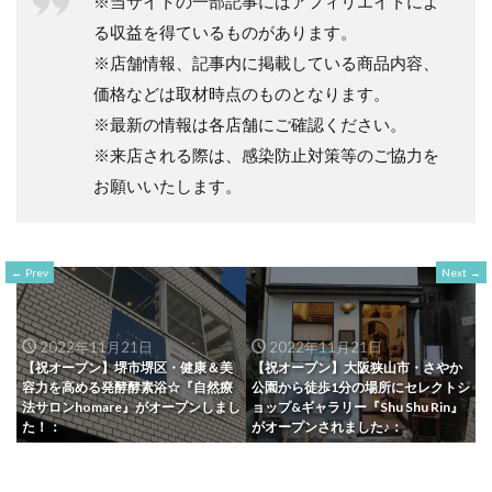
※当サイトの一部記事にはアフィリエイトによ
る収益を得ているものがあります。
※店舗情報、記事内に掲載している商品内容、
価格などは取材時点のものとなります。
※最新の情報は各店舗にご確認ください。
※来店される際は、感染防止対策等のご協力を
お願いいたします。
Prev
Next
2022年11月21日
2022年11月21日
【祝オープン】堺市堺区・健康＆美
【祝オープン】大阪狭山市・さやか
容力を高める発酵酵素浴☆『自然療
公園から徒歩1分の場所にセレクトシ
法サロンhomare』がオープンしまし
ョップ&ギャラリー『Shu Shu Rin』
た！：
がオープンされました♪：