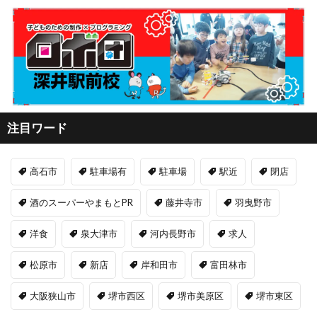
注目ワード
高石市
駐車場有
駐車場
駅近
閉店
酒のスーパーやまもとPR
藤井寺市
羽曳野市
洋食
泉大津市
河内長野市
求人
松原市
新店
岸和田市
富田林市
大阪狭山市
堺市西区
堺市美原区
堺市東区