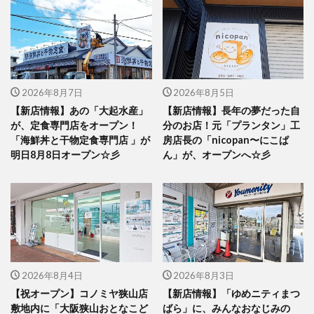
2026年8月7日
2026年8月5日
【新店情報】あの「大起水産」
【新店情報】長年の夢だった自
が、定食専門店をオープン！
分のお店！元「プランタン」工
「海鮮丼と干物定食専門店 」が
房店長の「nicopan〜にこぱ
明日8月8日オープン☆彡
ん」が、オープンへ☆彡
2026年8月4日
2026年8月3日
【祝オープン】コノミヤ狭山店
【新店情報】「ゆめニティまつ
敷地内に「大阪狭山おとなこど
ばら」に、みんなおなじみの