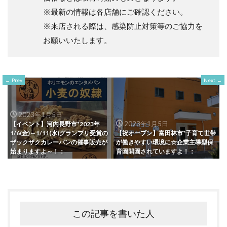
※最新の情報は各店舗にご確認ください。
※来店される際は、感染防止対策等のご協力を
お願いいたします。
Prev
Next
2023年1月5日
2023年1月5日
【イベント】河内長野市*2023年
1/6(金)～1/11(水)グランプリ受賞の
【祝オープン】富田林市*子育て世帯
ザックザクカレーパンの催事販売が
が働きやすい環境に☆企業主導型保
始まりますよ～！：
育園開園されていますよ！：
この記事を書いた人