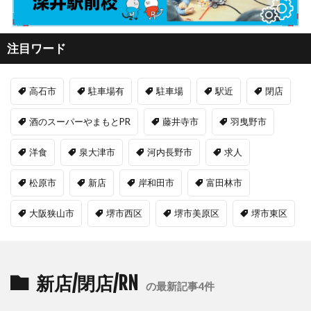
注目ワード
高石市
駐車場有
駐車場
駅近
閉店
酒のスーパーやまもとPR
藤井寺市
羽曳野市
洋食
泉大津市
河内長野市
求人
松原市
新店
岸和田市
富田林市
大阪狭山市
堺市西区
堺市美原区
堺市東区
新店/閉店/RN
の最新記事4件