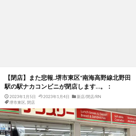
【閉店】また悲報..堺市東区*南海高野線北野田
駅の駅ナカコンビニが閉店します…。：
2023年1月5日
2023年1月4日
新店/閉店/RN
堺市東区
,
閉店