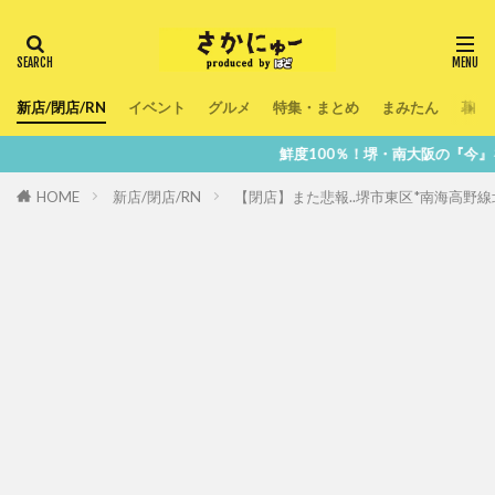
新店/閉店/RN
イベント
グルメ
特集・まとめ
まみたん
暮ら
鮮度100％！堺・南大阪の『今』をあなたのスマ
HOME
新店/閉店/RN
【閉店】また悲報..堺市東区*南海高野