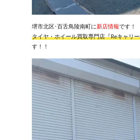
堺市北区･百舌鳥陵南町に
新店情報
です！
タイヤ・ホイール買取専門店『Reキャリ
す！！