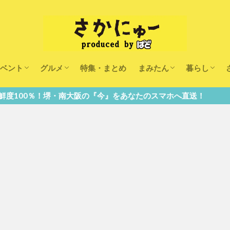
ベント
グルメ
特集・まとめ
まみたん
暮らし
キッズ
ランチ
カフェ
まみたんイベント・おで
習い事・キャンペーン
幼稚園・こども園・保育
医療
美容・健康
大人の習い
キッズ
子供の教育
子供の習い
おしごと
の『今』をあなたのスマホへ直送！