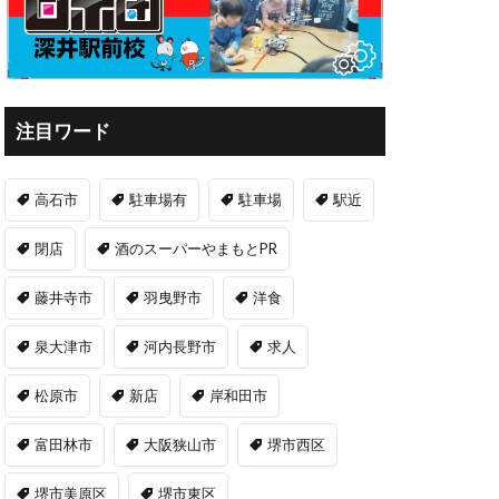
注目ワード
高石市
駐車場有
駐車場
駅近
閉店
酒のスーパーやまもとPR
藤井寺市
羽曳野市
洋食
泉大津市
河内長野市
求人
松原市
新店
岸和田市
富田林市
大阪狭山市
堺市西区
堺市美原区
堺市東区