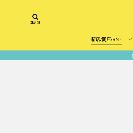
新店/閉店/RN
イ
飲食店
スーパー
美容・健康
医療
鮮度100％！堺・南大阪