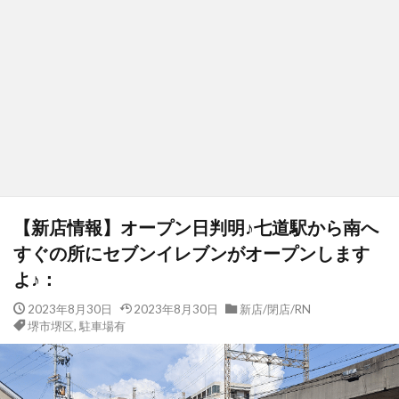
【新店情報】オープン日判明♪七道駅から南へ
すぐの所にセブンイレブンがオープンします
よ♪：
2023年8月30日
2023年8月30日
新店/閉店/RN
堺市堺区
,
駐車場有