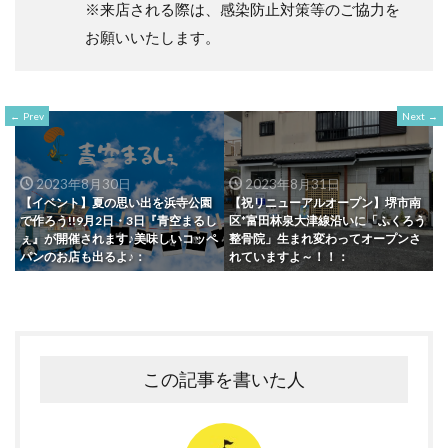
※来店される際は、感染防止対策等のご協力を
お願いいたします。
Prev
Next
2023年8月30日
2023年8月31日
【イベント】夏の思い出を浜寺公園
【祝リニューアルオープン】堺市南
で作ろう!!9月2日・3日『青空まるし
区*富田林泉大津線沿いに「ふくろう
ぇ』が開催されます♪美味しいコッペ
整骨院」生まれ変わってオープンさ
パンのお店も出るよ♪：
れていますよ～！！：
この記事を書いた人