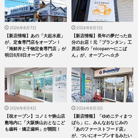
2026年8月7日
2026年8月5日
【新店情報】あの「大起水産」
【新店情報】長年の夢だった自
が、定食専門店をオープン！
分のお店！元「プランタン」工
「海鮮丼と干物定食専門店 」が
房店長の「nicopan〜にこぱ
明日8月8日オープン☆彡
ん」が、オープンへ☆彡
2026年8月4日
2026年8月3日
【祝オープン】コノミヤ狭山店
【新店情報】「ゆめニティまつ
敷地内に「大阪狭山おとなこど
ばら」に、みんなおなじみの
も歯科・矯正歯科」が開院！
「あのファーストフード店」
が、ついにオープンするみたい