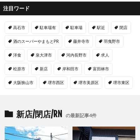
注目ワード
高石市
駐車場有
駐車場
駅近
閉店
酒のスーパーやまもとPR
藤井寺市
羽曳野市
洋食
泉大津市
河内長野市
求人
松原市
新店
岸和田市
富田林市
大阪狭山市
堺市西区
堺市美原区
堺市東区
新店/閉店/RN
の最新記事4件