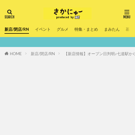
新店/閉店/RN
イベント
グルメ
特集・まとめ
まみたん
暮ら
鮮度100％！堺
HOME
新店/閉店/RN
【新店情報】オープン日判明♪七道駅か