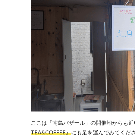
ここは「南島バザール」の開催地からも近
TEA&COFFEE』
にも足を運んでみてくだ