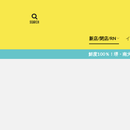
新店/閉店/RN
イ
飲食店
スーパー
美容・健康
医療
鮮度100％！堺・南大阪の『今』をあなたの