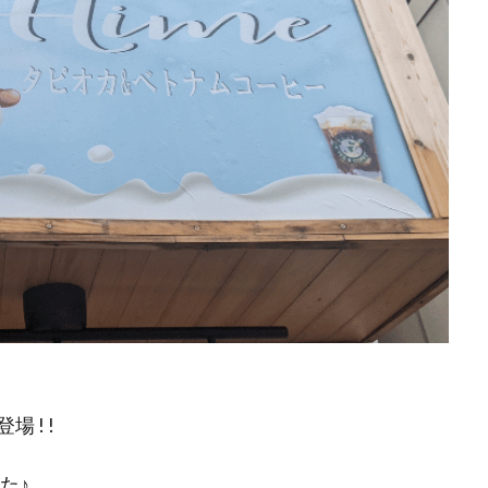
 ! !
た♪