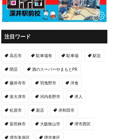
注目ワード
高石市
駐車場有
駐車場
駅近
閉店
酒のスーパーやまもとPR
藤井寺市
羽曳野市
洋食
泉大津市
河内長野市
求人
松原市
新店
岸和田市
富田林市
大阪狭山市
堺市西区
堺市美原区
堺市東区