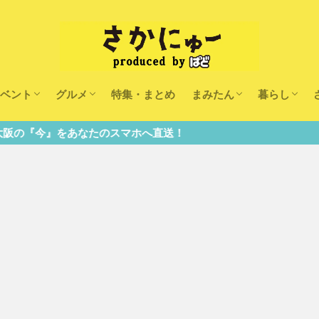
ベント
グルメ
特集・まとめ
まみたん
暮らし
キッズ
ランチ
カフェ
まみたんイベント・おで
習い事・キャンペーン
幼稚園・こども園・保育
医療
美容・健康
大人の習い
キッズ
子供の教育
子供の習い
おしごと
スマホへ直送！