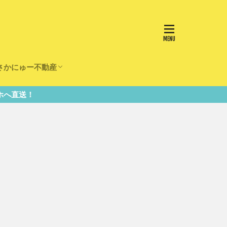
さかにゅー不動産
かけ
園
事
事
住宅
リフォーム