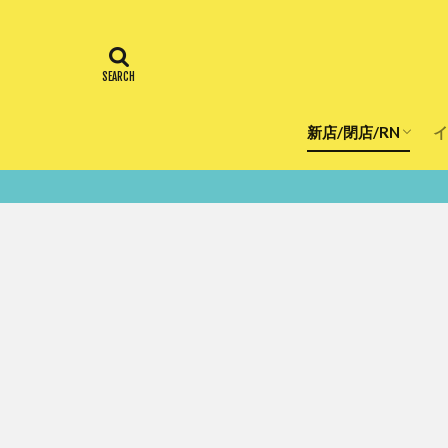
新店/閉店/RN
イ
飲食店
スーパー
美容・健康
医療
鮮度100