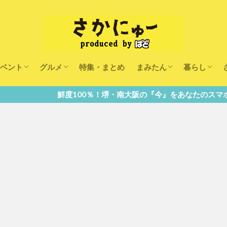
ベント
グルメ
特集・まとめ
まみたん
暮らし
キッズ
ランチ
カフェ
まみたんイベント・おで
習い事・キャンペーン
幼稚園・こども園・保育
医療
美容・健康
大人の習い
キッズ
子供の教育
子供の習い
おしごと
％！堺・南大阪の『今』をあなたのスマホへ直送！