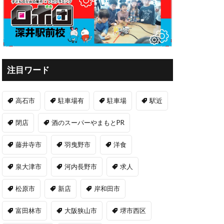
注目ワード
高石市
駐車場有
駐車場
駅近
閉店
酒のスーパーやまもとPR
藤井寺市
羽曳野市
洋食
泉大津市
河内長野市
求人
松原市
新店
岸和田市
富田林市
大阪狭山市
堺市西区