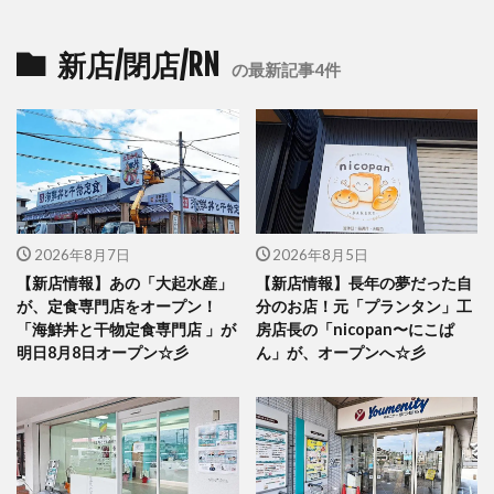
新店/閉店/RN
の最新記事4件
2026年8月7日
2026年8月5日
【新店情報】あの「大起水産」
【新店情報】長年の夢だった自
が、定食専門店をオープン！
分のお店！元「プランタン」工
「海鮮丼と干物定食専門店 」が
房店長の「nicopan〜にこぱ
明日8月8日オープン☆彡
ん」が、オープンへ☆彡