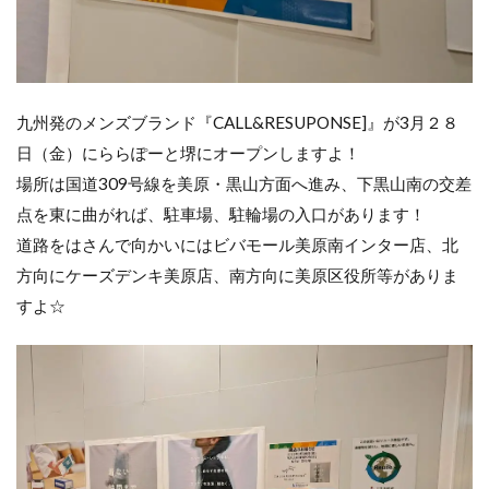
九州発のメンズブランド『CALL&RESUPONSE]』が3月２８
日（金）にららぽーと堺にオープンしますよ！
場所は国道309号線を美原・黒山方面へ進み、下黒山南の交差
点を東に曲がれば、駐車場、駐輪場の入口があります！
道路をはさんで向かいにはビバモール美原南インター店、北
方向にケーズデンキ美原店、南方向に美原区役所等がありま
すよ☆