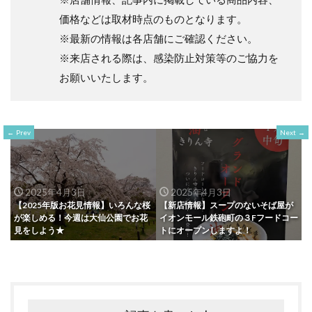
価格などは取材時点のものとなります。
※最新の情報は各店舗にご確認ください。
※来店される際は、感染防止対策等のご協力を
お願いいたします。
Prev
Next
2025年4月3日
2025年4月3日
【2025年版お花見情報】いろんな桜
【新店情報】スープのないそば屋が
が楽しめる！今週は大仙公園でお花
イオンモール鉄砲町の３Fフードコー
見をしよう★
トにオープンしますよ！