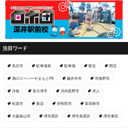
注目ワード
高石市
駐車場有
駐車場
駅近
閉店
酒のスーパーやまもとPR
藤井寺市
羽曳野市
洋食
泉大津市
河内長野市
求人
松原市
新店
岸和田市
富田林市
大阪狭山市
堺市西区
堺市美原区
堺市東区