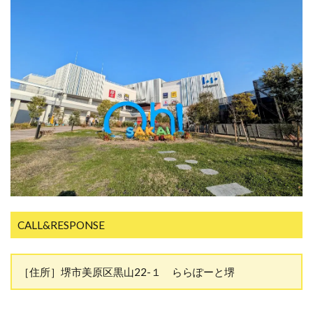
CALL&RESPONSE
［住所］堺市美原区黒山22-１ ららぽーと堺