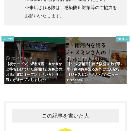
※来店される際は、感染防止対策等のご協力を
お願いいたします。
Prev
Next
2021年9月9日
2021年9月10日
【祝オープン】堺市東区・今か今か
【5・6店舗目】南大阪盛り上げ隊♪
と待ちわびていた唐揚げとお弁当の
堺・南河内を巡るお外ごはん紀行
お店が遂にオープン！『いろとり
【ジャスミン＊さん×さかにゅー
鶏』がオープンしました♪：
Presents】：
この記事を書いた人