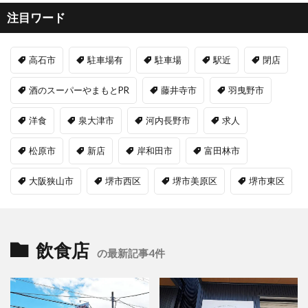
注目ワード
高石市
駐車場有
駐車場
駅近
閉店
酒のスーパーやまもとPR
藤井寺市
羽曳野市
洋食
泉大津市
河内長野市
求人
松原市
新店
岸和田市
富田林市
大阪狭山市
堺市西区
堺市美原区
堺市東区
飲食店
の最新記事4件