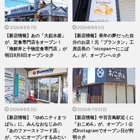
2026年8月7日
2026年8月5日
【新店情報】あの「大起水産」
【新店情報】長年の夢だった自
が、定食専門店をオープン！
分のお店！元「プランタン」工
「海鮮丼と干物定食専門店 」が
房店長の「nicopan〜にこぱ
明日8月8日オープン☆彡
ん」が、オープンへ☆彡
2026年8月3日
2026年7月31日
【新店情報】「ゆめニティまつ
【新店情報】中百舌鳥駅近くに
ばら」に、みんなおなじみの
「おこめ&」が、オープン！公
「あのファーストフード店」
式Instagramでオープン日が判
が、ついにオープンするみたい
明☆彡