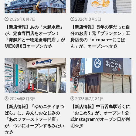
2026年8月7日
2026年8月5日
【新店情報】あの「大起水産」
【新店情報】長年の夢だった自
が、定食専門店をオープン！
分のお店！元「プランタン」工
「海鮮丼と干物定食専門店 」が
房店長の「nicopan〜にこぱ
明日8月8日オープン☆彡
ん」が、オープンへ☆彡
2026年8月3日
2026年7月31日
【新店情報】「ゆめニティまつ
【新店情報】中百舌鳥駅近くに
ばら」に、みんなおなじみの
「おこめ&」が、オープン！公
「あのファーストフード店」
式Instagramでオープン日が判
が、ついにオープンするみたい
明☆彡
☆彡