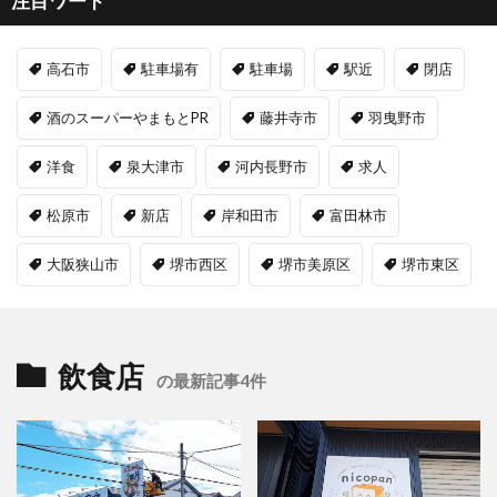
注目ワード
高石市
駐車場有
駐車場
駅近
閉店
酒のスーパーやまもとPR
藤井寺市
羽曳野市
洋食
泉大津市
河内長野市
求人
松原市
新店
岸和田市
富田林市
大阪狭山市
堺市西区
堺市美原区
堺市東区
飲食店
の最新記事4件