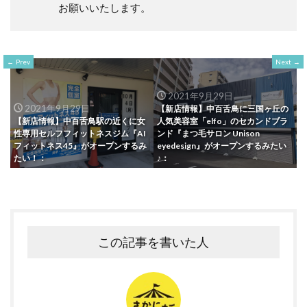
お願いいたします。
Prev
Next
2021年9月29日
2021年9月29日
【新店情報】中百舌鳥に三国ヶ丘の
【新店情報】中百舌鳥駅の近くに女
人気美容室「elfo」のセカンドブラ
性専用セルフフィットネスジム『AI
ンド『まつ毛サロン Unison
フィットネス45』がオープンするみ
eyedesign』がオープンするみたい
たい！：
♪：
この記事を書いた人