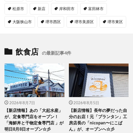
松原市
新店
岸和田市
富田林市
大阪狭山市
堺市西区
堺市美原区
堺市東区
飲食店
の最新記事4件
2026年8月7日
2026年8月5日
【新店情報】あの「大起水産」
【新店情報】長年の夢だった自
が、定食専門店をオープン！
分のお店！元「プランタン」工
「海鮮丼と干物定食専門店 」が
房店長の「nicopan〜にこぱ
明日8月8日オープン☆彡
ん」が、オープンへ☆彡