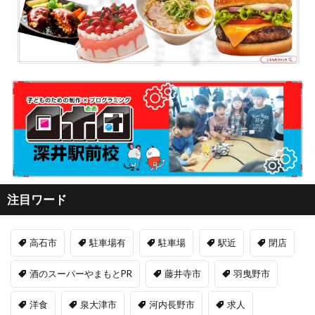
注目ワード
高石市
駐車場有
駐車場
駅近
閉店
酒のスーパーやまもとPR
藤井寺市
羽曳野市
洋食
泉大津市
河内長野市
求人