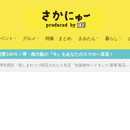
ベント
グルメ
特集・まとめ
まみたん
暮らし
キッズ
ランチ
カフェ
まみたんイベント・おで
習い事・キャンペーン
幼稚園・こども園・保育
医療
美容・健康
大人の習い
キッズ
子供の教育
子供の習い
おしごと
阪の『今』をあなたのスマホへ直送！
堺市西区・惜しまれつつ閉店された人気店『旬菜創作バイキング 露菴 鳳店』の