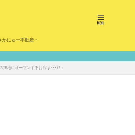
さかにゅー不動産
かけ
園
事
事
住宅
リフォーム
跡地にオープンするお店は･･･??：