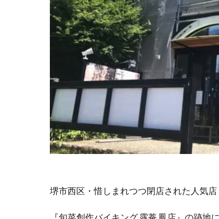
堺市西区・惜しまれつつ閉店された人気店
『旬菜創作バイキング 露菴 鳳店』の跡地