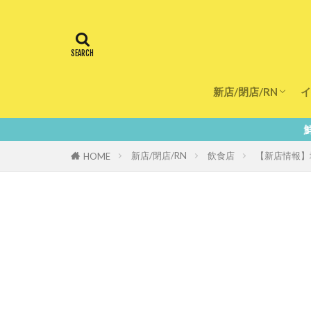
新店/閉店/RN
イ
飲食店
スーパー
美容・健康
医療
鮮度100％！堺・南大
新店/閉店/RN
飲食店
【新店情報】
HOME