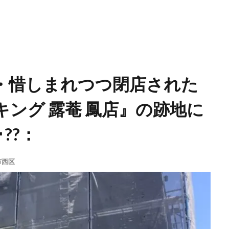
・惜しまれつつ閉店された
ング 露菴 鳳店』の跡地に
??：
市西区