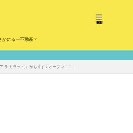
さかにゅー不動産
かけ
園
事
事
住宅
リフォーム
(ア ラ カラット)』がもうすぐオープン！！：