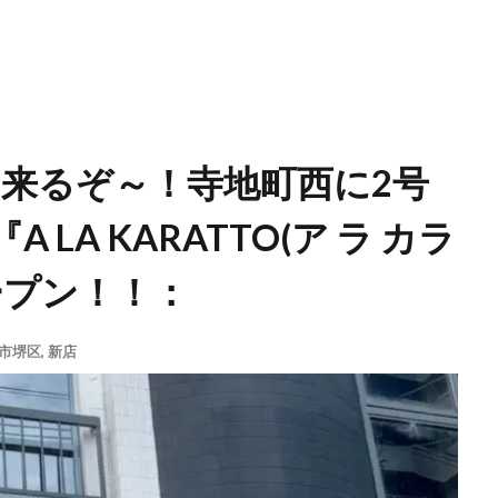
･来るぞ～！寺地町西に2号
LA KARATTO(ア ラ カラ
ープン！！：
市堺区
,
新店