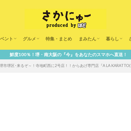
ベント
グルメ
特集・まとめ
まみたん
暮らし
キッズ
ランチ
カフェ
まみたんイベント・おで
習い事・キャンペーン
幼稚園・こども園・保育
医療
美容・健康
大人の習い
キッズ
子供の教育
子供の習い
おしごと
・南大阪の『今』をあなたのスマホへ直送！
市堺区･来るぞ～！寺地町西に2号店！！からあげ専門店『A LA KARATTO