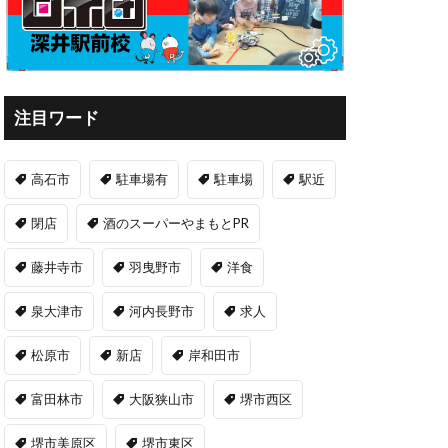
注目ワード
高石市
駐車場有
駐車場
駅近
閉店
酒のスーパーやまもとPR
藤井寺市
羽曳野市
洋食
泉大津市
河内長野市
求人
松原市
新店
岸和田市
富田林市
大阪狭山市
堺市西区
堺市美原区
堺市東区