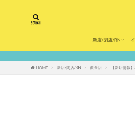
新店/閉店/RN
イ
飲食店
スーパー
美容・健康
医療
鮮度100％！堺
新店/閉店/RN
飲食店
【新店情報】堺
HOME