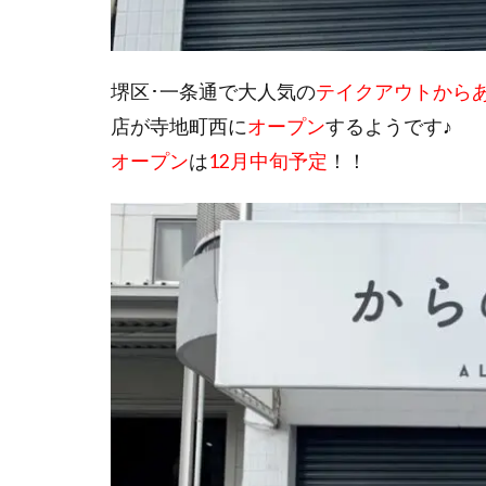
堺区･一条通で大人気の
テイクアウトから
店が寺地町西に
オープン
するようです♪
オープン
は
12月中旬予定
！！