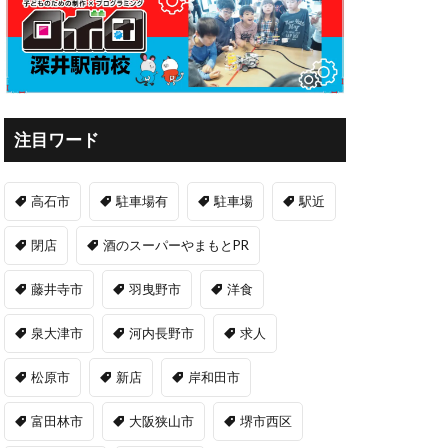
注目ワード
高石市
駐車場有
駐車場
駅近
閉店
酒のスーパーやまもとPR
藤井寺市
羽曳野市
洋食
泉大津市
河内長野市
求人
松原市
新店
岸和田市
富田林市
大阪狭山市
堺市西区