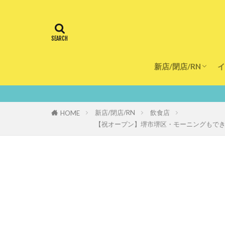
新店/閉店/RN
イ
飲食店
スーパー
美容・健康
医療
鮮度100％！堺
新店/閉店/RN
飲食店
HOME
【祝オープン】堺市堺区・モーニングもできるオ