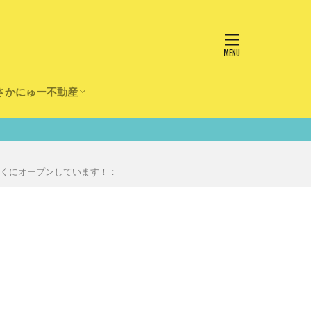
さかにゅー不動産
かけ
園
事
事
住宅
リフォーム
の近くにオープンしています！：