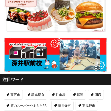
注目ワード
高石市
駐車場有
駐車場
駅近
閉店
酒のスーパーやまもとPR
藤井寺市
羽曳野市