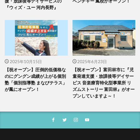
援・放課後等デイサービスの
ベンチャー 鳳校がオープン！
『ウィズ・ユー 河内長野』
2025年10月15日
2025年6月23日
【祝オープン】圧倒的低価格な
【祝オープン】富田林市に『児
のにグングン成績が上がる個別
童発達支援・放課後等デイサー
塾「個別指導塾 まなびテラス」
ビス 音楽療育特化型事業所 リ
が鳳にオープン！
ズムストーリー 富田林』がオー
プンしていますよ～！