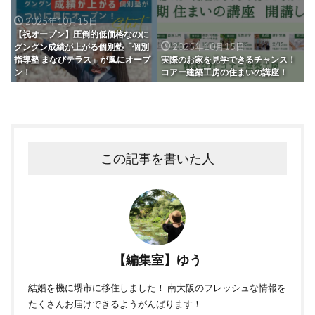
2025年10月15日
【祝オープン】圧倒的低価格なのに
2025年10月15日
グングン成績が上がる個別塾「個別
指導塾 まなびテラス」が鳳にオープ
実際のお家を見学できるチャンス！
ン！
コアー建築工房の住まいの講座！
この記事を書いた人
【編集室】ゆう
結婚を機に堺市に移住しました！ 南大阪のフレッシュな情報を
たくさんお届けできるようがんばります！