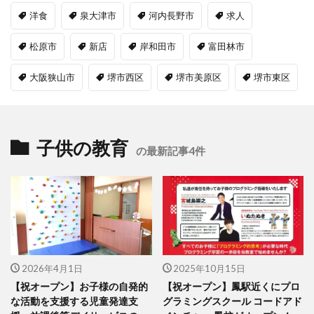
洋食
泉大津市
河内長野市
求人
松原市
新店
岸和田市
富田林市
大阪狭山市
堺市西区
堺市美原区
堺市東区
子供の教育
の最新記事4件
2026年4月1日
2025年10月15日
【祝オープン】お子様の自発的
【祝オープン】鳳駅近くにプロ
な活動を支援する児童発達支
グラミングスクール コードアド