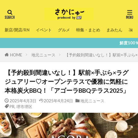
新店/閉店/RN
イベント
グルメ
特集・まとめ
まみたん
暮ら
鮮度100％！堺・南大阪の『今』を
HOME
地元ニュース
【予約殺到間違いなし！】駅前×手ぶら×
【予約殺到間違いなし！】駅前×手ぶら×ラグ
ジュアリー♡オープンテラスで優雅に気軽に
本格炭火BBQ！「アゴーラBBQテラス2025」
2025年4月3日
2025年4月24日
地元ニュース
PR
,
堺市堺区