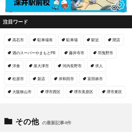
注目ワード
高石市
駐車場有
駐車場
駅近
閉店
酒のスーパーやまもとPR
藤井寺市
羽曳野市
洋食
泉大津市
河内長野市
求人
松原市
新店
岸和田市
富田林市
大阪狭山市
堺市西区
堺市美原区
堺市東区
その他
の最新記事4件