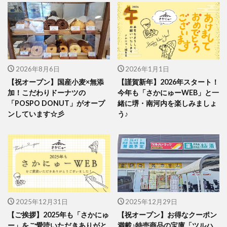
2026年8月6日
2026年1月1日
【祝オープン】国産小麦×無添
【謹賀新年】2026年スタート！
加！こだわりドーナツの
今年も「さかにゅーWEB」と一
「POSPO DONUT」がオープ
緒に堺・南河内を楽しみましょ
ンしています☆彡
う♪
2025年12月31日
2025年12月29日
【ご挨拶】2025年も「さかにゅ
【祝オープン】お得なクーポン
ー」をご愛読いただきありがと
満載♪特売商品の宝庫「ツルハ