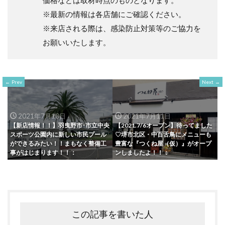
※最新の情報は各店舗にご確認ください。
※来店される際は、感染防止対策等のご協力を
お願いいたします。
Prev
Next
2021年7月10日
2021年7月11日
【新店情報！！】羽曳野市･市立中央
【2021.7/6オープン】待ってました
スポーツ公園内に新しい市民プール
♡堺市北区・中百舌鳥にメニューも
ができるみたい！！まもなく整備工
豊富な『つくね屋（仮）』がオープ
事がはじまります！！：
ンしましたよ！！：
この記事を書いた人