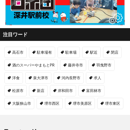
注目ワード
高石市
駐車場有
駐車場
駅近
閉店
酒のスーパーやまもとPR
藤井寺市
羽曳野市
洋食
泉大津市
河内長野市
求人
松原市
新店
岸和田市
富田林市
大阪狭山市
堺市西区
堺市美原区
堺市東区