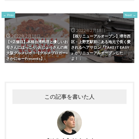
Prev
Next
2022年2月18日
2022年2月18日
【祝リニューアルオープン】堺市西
【9店舗目】本格台湾料理と優しいお
区・上野芝駅前にある地元で長く愛
母さんにほっこり♪おじょうさんの南
されるヘアサロン『TAKE IT EASY
大阪グルメレポ！【グルメブロガー×
』がリニューアルオープンした
さかにゅーPresents】:
よ！：
この記事を書いた人