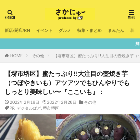
新店/閉店/RN
イベント
グルメ
特集・まとめ
まみたん
暮ら
鮮度100％！堺・南大阪
HOME
その他
【堺市堺区】蜜たっぷり!!大注目の壺焼き芋
【堺市堺区】蜜たっぷり!!大注目の壺焼き芋
（つぼやきいも）アツアツでもひんやりでも
しっとり美味しい〜『ここいも』：
2022年2月18日
2022年2月28日
その他
PR
,
デジタルぱど
,
堺市堺区