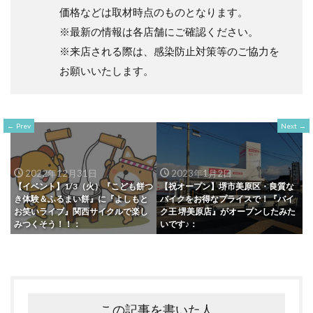
価格などは取材時点のものとなります。
※最新の情報は各店舗にご確認ください。
※来店される際は、感染防止対策等のご協力を
お願いいたします。
Prev
Next
2022年12月31日
2023年1月2日
【イベント】1/3（火）『こども餅つ
【祝オープン】堺市美原区・良質な
き体験＆ふるまい餅』に『よしもと
バイクをお得なプライスで！『バイ
お笑いライブ』関西サイクルで楽し
ク王 堺美原店』がオープンしたみた
みつくそう！！：
いです♪：
この記事を書いた人