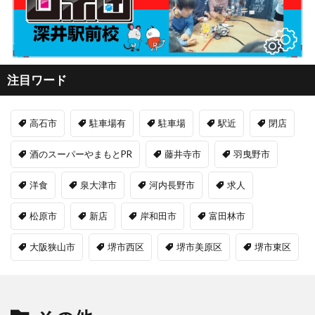
注目ワード
高石市
駐車場有
駐車場
駅近
閉店
酒のスーパーやまもとPR
藤井寺市
羽曳野市
洋食
泉大津市
河内長野市
求人
松原市
新店
岸和田市
富田林市
大阪狭山市
堺市西区
堺市美原区
堺市東区