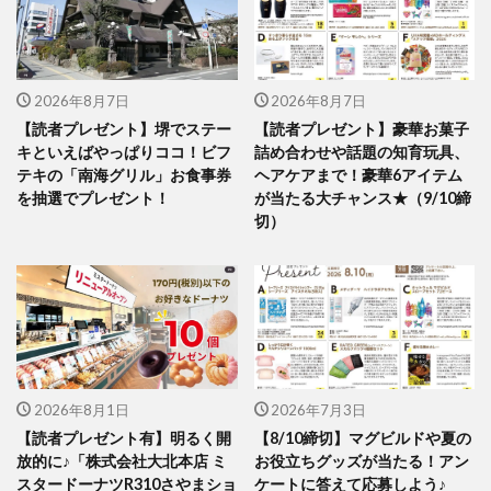
2026年8月7日
2026年8月7日
【読者プレゼント】堺でステー
【読者プレゼント】豪華お菓子
キといえばやっぱりココ！ビフ
詰め合わせや話題の知育玩具、
テキの「南海グリル」お食事券
ヘアケアまで！豪華6アイテム
を抽選でプレゼント！
が当たる大チャンス★（9/10締
切）
2026年8月1日
2026年7月3日
【読者プレゼント有】明るく開
【8/10締切】マグビルドや夏の
放的に♪「株式会社大北本店 ミ
お役立ちグッズが当たる！アン
スタードーナツR310さやまショ
ケートに答えて応募しよう♪