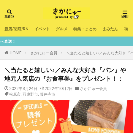
新店/閉店/RN
イベント
グルメ
特集・まとめ
まみたん
暮ら
鮮度100％
HOME
さかにゅー会員
＼当たると嬉しい♪／みんな大好き『
＼当たると嬉しい♪／みんな大好き『パン』や
地元人気店の『お食事券』をプレゼント！：
2022年8月24日
2022年10月2日
さかにゅー会員
松原市
,
羽曳野市
,
藤井寺市