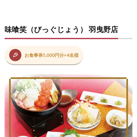
味喰笑（びっぐじょう） 羽曳野店
お食事券5,000円分×4名様