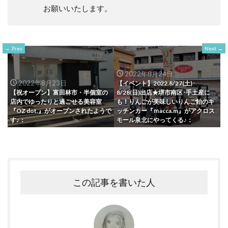
お願いいたします。
Prev
Next
2022年8月24日
2022年8月23日
【イベント】2022.8/27(土)･
【祝オープン】富田林市・半個室の
8/28(日)出店★堺市南区･手土産に
店内でゆったりと過ごせる美容室
も！りんごが美味しいりんご飴のキ
『OZ dot.』がオープンされたようで
ッチンカー『ｍacca.m』がアクロス
す♪：
モール泉北にやってくる♪：
この記事を書いた人