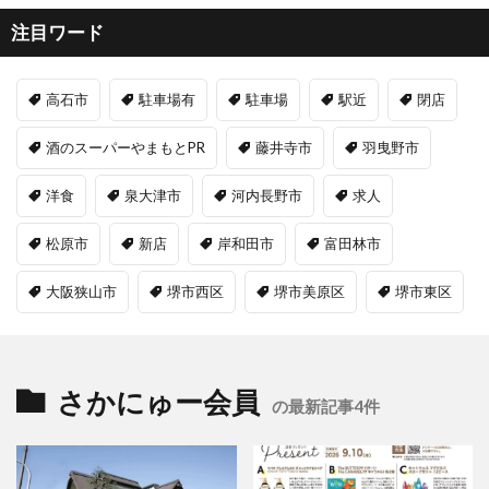
注目ワード
高石市
駐車場有
駐車場
駅近
閉店
酒のスーパーやまもとPR
藤井寺市
羽曳野市
洋食
泉大津市
河内長野市
求人
松原市
新店
岸和田市
富田林市
大阪狭山市
堺市西区
堺市美原区
堺市東区
さかにゅー会員
の最新記事4件