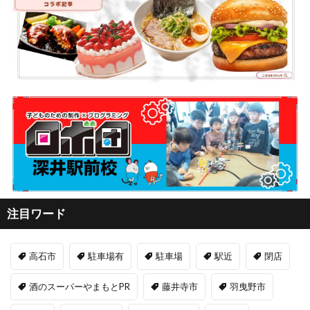
注目ワード
高石市
駐車場有
駐車場
駅近
閉店
酒のスーパーやまもとPR
藤井寺市
羽曳野市