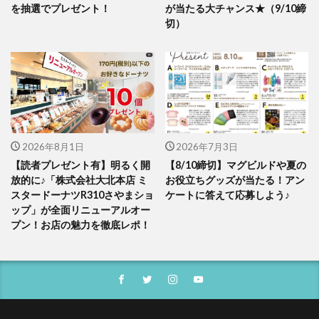
を抽選でプレゼント！
が当たる大チャンス★（9/10締
切）
2026年8月1日
2026年7月3日
【読者プレゼント有】明るく開
【8/10締切】マグビルドや夏の
放的に♪「株式会社大北本店 ミ
お役立ちグッズが当たる！アン
スタードーナツR310さやまショ
ケートに答えて応募しよう♪
ップ」が全面リニューアルオー
プン！お店の魅力を徹底レポ！