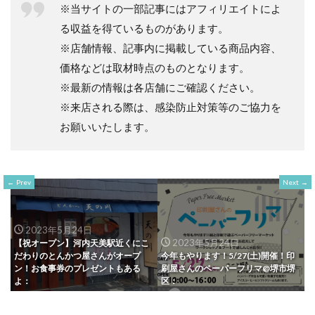
※当サイトの一部記事にはアフィリエイトによ
る収益を得ているものがあります。
※店舗情報、記事内に掲載している商品内容、
価格などは取材時点のものとなります。
※最新の情報は各店舗にご確認ください。
※来店される際は、感染防止対策等のご協力を
お願いいたします。
Prev
Next
2023年5月24日
2023年5月24日
【祝オープン】河内天美駅近くにこ
だわりのとんかつ屋さんがオープ
今年もやります！5/27(土)開催！印
ン！お食事券のプレゼントもある
刷屋さんのペーパーフリマ@堺市堺
よ：
区：