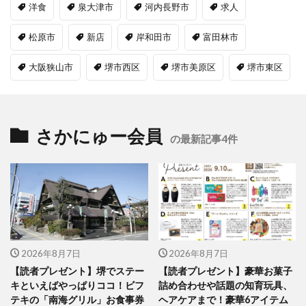
洋食
泉大津市
河内長野市
求人
松原市
新店
岸和田市
富田林市
大阪狭山市
堺市西区
堺市美原区
堺市東区
さかにゅー会員
の最新記事4件
2026年8月7日
2026年8月7日
【読者プレゼント】堺でステー
【読者プレゼント】豪華お菓子
キといえばやっぱりココ！ビフ
詰め合わせや話題の知育玩具、
テキの「南海グリル」お食事券
ヘアケアまで！豪華6アイテム