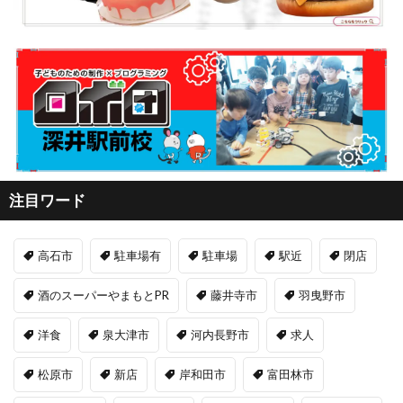
注目ワード
高石市
駐車場有
駐車場
駅近
閉店
酒のスーパーやまもとPR
藤井寺市
羽曳野市
洋食
泉大津市
河内長野市
求人
松原市
新店
岸和田市
富田林市