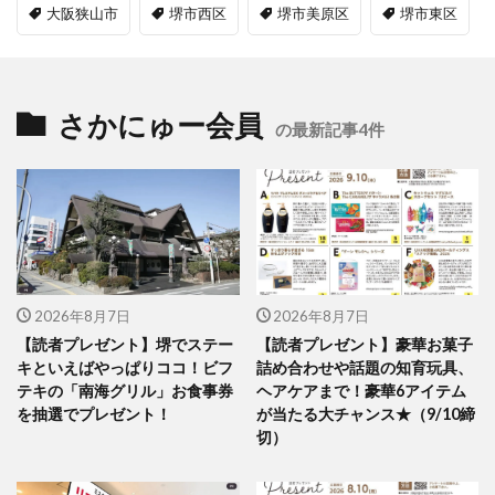
大阪狭山市
堺市西区
堺市美原区
堺市東区
さかにゅー会員
の最新記事4件
2026年8月7日
2026年8月7日
【読者プレゼント】堺でステー
【読者プレゼント】豪華お菓子
キといえばやっぱりココ！ビフ
詰め合わせや話題の知育玩具、
テキの「南海グリル」お食事券
ヘアケアまで！豪華6アイテム
を抽選でプレゼント！
が当たる大チャンス★（9/10締
切）