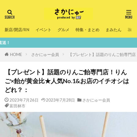
新店/閉店/RN
イベント
グルメ
特集・まとめ
まみたん
暮ら
鮮度100％！堺
HOME
さかにゅー会員
【プレゼント】話題のりんご飴専門店！
【プレゼント】話題のりんご飴専門店！りん
ご×飴が黄金比★人気No.1&お店のイチオシは
どれ？：
2023年7月26日
2023年7月28日
さかにゅー会員
富田林市