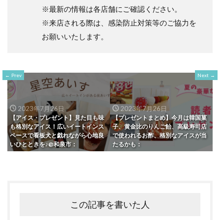
※最新の情報は各店舗にご確認ください。
※来店される際は、感染防止対策等のご協力を
お願いいたします。
Prev
Next
2023年7月26日
2023年7月26日
【アイス・プレゼント】見た目も味
【プレゼントまとめ】今月は韓国菓
も格別なアイス！広いイートインス
子、黄金比のりんご飴、高級寿司店
ペースで看板犬と戯れながら心地良
で使われるお酢、格別なアイスが当
いひとときを♪@和泉市：
たるかも：
この記事を書いた人