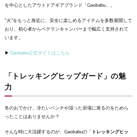
を
中心
と
した
アウトドア
ギア
ブランド「
Gaobabu」。
“
火”
を
もっと
身近
に、
安全
に
楽しめる
アイテム
を
多数
展開
し
て
おり、
初心者
から
ベテラン
キャンパー
まで
幅広
く
支持
さ
れ
て
い
ます。
▶︎
Gaobabu
公式
サイト
は
こちら
「トレッキングヒップガード
」
の
魅
力
冬のおでかけ、冷たいベンチや湿った岩場に座るのをためら
ったことはありませんか？
そんな時に大活躍するのが、Gaobabuの「
トレッキングヒッ