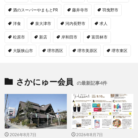
酒のスーパーやまもとPR
藤井寺市
羽曳野市
洋食
泉大津市
河内長野市
求人
松原市
新店
岸和田市
富田林市
大阪狭山市
堺市西区
堺市美原区
堺市東区
さかにゅー会員
の最新記事4件
2026年8月7日
2026年8月7日