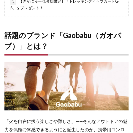
3
【さかにゅー読者様限定】「トレッキングヒップガードG-
β」をプレゼント！
話題
の
ブランド「
Gaobabu（
ガオバ
ブ）」
と
は？
「
火
を
自在
に
扱う
楽しさ
や
難
し
さ」——
そんな
アウトドア
の
魅
力
を
気軽
に
体感
できる
よう
に
と
誕生
した
の
が、
携帯
用
コンロ