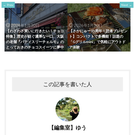
Prev
Next
2026年1月30日
2026年1月30日
【わざわざ買いに行きたい！チョコ
【さかにゅー35周年！読者プレゼン
特集】歴史が紡ぐ濃厚な一口、大阪
ト】コンパクトで多機能！話題の
の老舗『パティスリーチェルモ』の
「Gグリルmini」で気軽にアウトド
とっておきのチョコスイーツに夢中
ア体験
この記事を書いた人
【編集室】ゆう