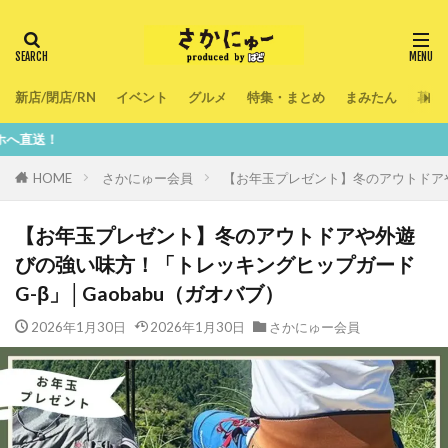
新店/閉店/RN
イベント
グルメ
特集・まとめ
まみたん
暮ら
鮮度100
HOME
さかにゅー会員
【お年玉プレゼント】冬のアウトドアや
【お年玉プレゼント】冬のアウトドアや外遊
びの強い味方！「トレッキングヒップガード
G-β」│Gaobabu（ガオバブ）
2026年1月30日
2026年1月30日
さかにゅー会員