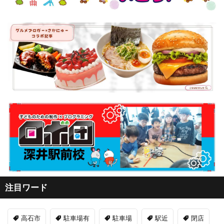
注目ワード
高石市
駐車場有
駐車場
駅近
閉店