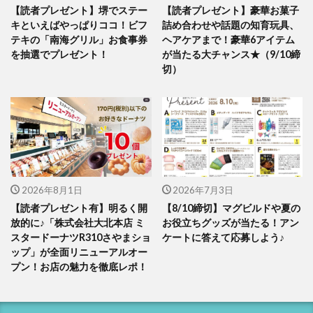
【読者プレゼント】堺でステー
【読者プレゼント】豪華お菓子
キといえばやっぱりココ！ビフ
詰め合わせや話題の知育玩具、
テキの「南海グリル」お食事券
ヘアケアまで！豪華6アイテム
を抽選でプレゼント！
が当たる大チャンス★（9/10締
切）
2026年8月1日
2026年7月3日
【読者プレゼント有】明るく開
【8/10締切】マグビルドや夏の
放的に♪「株式会社大北本店 ミ
お役立ちグッズが当たる！アン
スタードーナツR310さやまショ
ケートに答えて応募しよう♪
ップ」が全面リニューアルオー
プン！お店の魅力を徹底レポ！