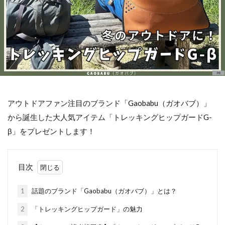
アウトドア
ファン
注目
の
ブランド「
Gaobabu（
ガオバブ）」
から
誕生
した
大人気
アイテム「トレッキングヒップガードG-
β
」をプレゼントします！
目次
1
話題のブランド「Gaobabu（ガオバブ）」とは？
2
「トレッキングヒップガード」の魅力