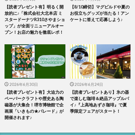
【読者プレゼント有】明るく開
【8/10締切】マグビルドや夏の
放的に♪「株式会社大北本店 ミ
お役立ちグッズが当たる！アン
スタードーナツR310さやまショ
ケートに答えて応募しよう♪
ップ」が全面リニューアルオー
プン！お店の魅力を徹底レポ！
2026年6月30日
2026年6月24日
【読者プレゼント有】大迫力の
【読者プレゼントあり】氷の器
ペーパークラフトや歴史ある陶
で楽しむ珈琲＆絶品アップルパ
磁器が大集合！堺市博物館で企
イ♪『上高地あずさ珈琲』で夏
画展「いきもの★パレード」が
季限定フェアがスタート！
開催されます♪