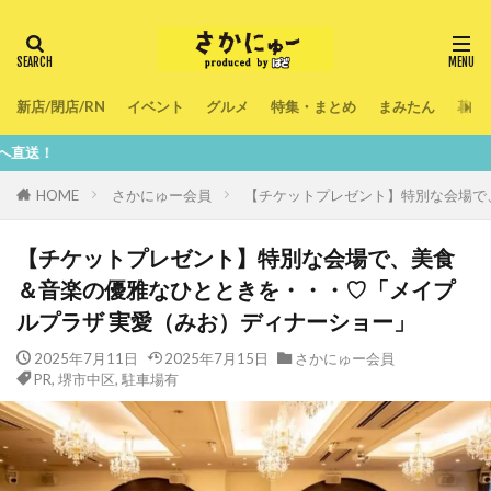
新店/閉店/RN
イベント
グルメ
特集・まとめ
まみたん
暮ら
鮮度100％
HOME
さかにゅー会員
【チケットプレゼント】特別な会場で
【チケットプレゼント】特別な会場で、美食
＆音楽の優雅なひとときを・・・♡「メイプ
ルプラザ 実愛（みお）ディナーショー」
2025年7月11日
2025年7月15日
さかにゅー会員
PR
,
堺市中区
,
駐車場有