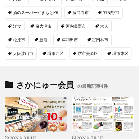
酒のスーパーやまもとPR
藤井寺市
羽曳野市
洋食
泉大津市
河内長野市
求人
松原市
新店
岸和田市
富田林市
大阪狭山市
堺市西区
堺市美原区
堺市東区
さかにゅー会員
の最新記事4件
2026年8月1日
2026年7月3日