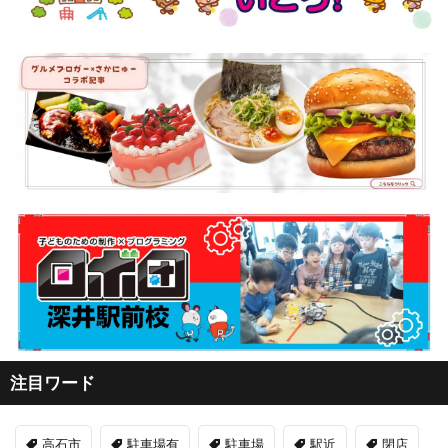
注目ワード
高石市
駐車場有
駐車場
駅近
閉店