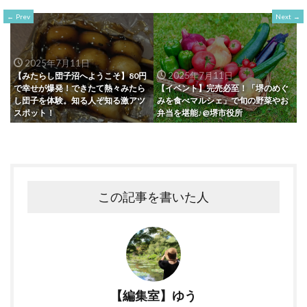
Prev
Next
2025年7月11日
2025年7月11日
【みたらし団子沼へようこそ】80円
で幸せが爆発！できたて熱々みたら
【イベント】完売必至！「堺のめぐ
し団子を体験。知る人ぞ知る激アツ
みを食べマルシェ」で旬の野菜やお
スポット！
弁当を堪能♪@堺市役所
この記事を書いた人
【編集室】ゆう