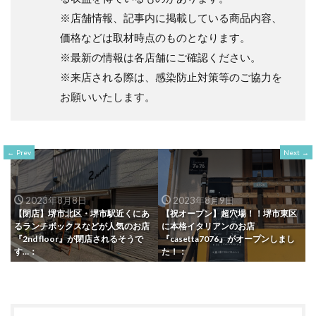
※店舗情報、記事内に掲載している商品内容、
価格などは取材時点のものとなります。
※最新の情報は各店舗にご確認ください。
※来店される際は、感染防止対策等のご協力を
お願いいたします。
Prev
Next
2023年8月8日
2023年8月9日
【閉店】堺市北区・堺市駅近くにあ
【祝オープン】超穴場！！堺市東区
るランチボックスなどが人気のお店
に本格イタリアンのお店
『2nd floor』が閉店されるそうで
『casetta7076』がオープンしまし
す…：
た！：