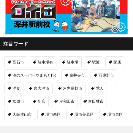
注目ワード
高石市
駐車場有
駐車場
駅近
閉店
酒のスーパーやまもとPR
藤井寺市
羽曳野市
洋食
泉大津市
河内長野市
求人
松原市
新店
岸和田市
富田林市
大阪狭山市
堺市西区
堺市美原区
堺市東区