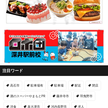
注目ワード
高石市
駐車場有
駐車場
駅近
閉店
酒のスーパーやまもとPR
藤井寺市
羽曳野市
洋食
泉大津市
河内長野市
求人