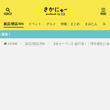
新店/閉店/RN
イベント
グルメ
特集・まとめ
まみたん
暮ら
鮮度100％
HOME
新店/閉店/RN
【祝オープン】超穴場！！堺市東区に本格イ