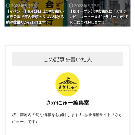
2023年8月9日
2023年8月9日
【イベント】8月19日(土)堺市東区・
【祝オープン】堺市東区に『ガルテ
原寺公園で河内音頭のリズム弾ける
ンビ コーヒー＆ギャラリー』が8月
納涼盆踊りが行われます：
10日にOPENします!!：
この記事を書いた人
さかにゅー編集室
堺・南河内の旬な情報をお届けします！ 地域情報サイト『さか
にゅー』です♪