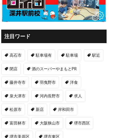
注目ワード
高石市
駐車場有
駐車場
駅近
閉店
酒のスーパーやまもとPR
藤井寺市
羽曳野市
洋食
泉大津市
河内長野市
求人
松原市
新店
岸和田市
富田林市
大阪狭山市
堺市西区
堺市美原区
堺市東区