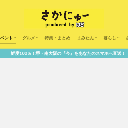
ベント
グルメ
特集・まとめ
まみたん
暮らし
キッズ
ランチ
カフェ
まみたんイベント・おで
習い事・キャンペーン
幼稚園・こども園・保育
医療
美容・健康
大人の習い
キッズ
子供の教育
子供の習い
おしごと
・南大阪の『今』をあなたのスマホへ直送！