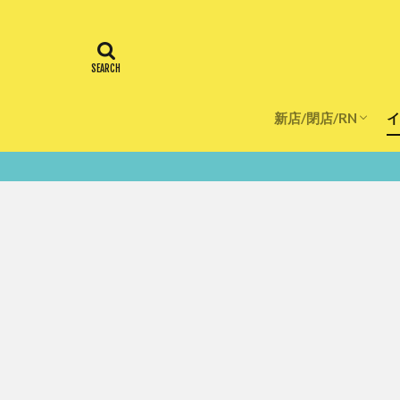
新店/閉店/RN
イ
飲食店
スーパー
美容・健康
医療
鮮度100％！堺