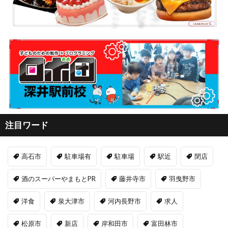
注目ワード
高石市
駐車場有
駐車場
駅近
閉店
酒のスーパーやまもとPR
藤井寺市
羽曳野市
洋食
泉大津市
河内長野市
求人
松原市
新店
岸和田市
富田林市