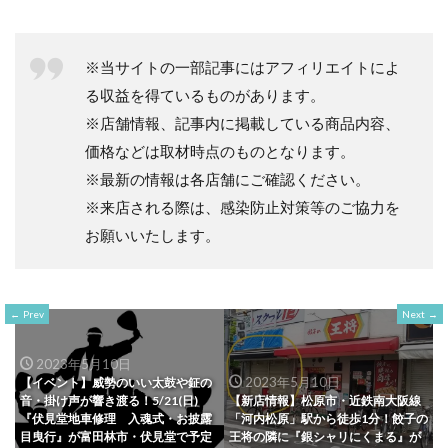
※当サイトの一部記事にはアフィリエイトによ
る収益を得ているものがあります。
※店舗情報、記事内に掲載している商品内容、
価格などは取材時点のものとなります。
※最新の情報は各店舗にご確認ください。
※来店される際は、感染防止対策等のご協力を
お願いいたします。
Prev
Next
2023年5月10日
2023年5月10日
【イベント】威勢のいい太鼓や鉦の
音・掛け声が響き渡る！5/21(日)
【新店情報】松原市・近鉄南大阪線
『伏見堂地車修理 入魂式・お披露
「河内松原」駅から徒歩1分！餃子の
目曳行』が富田林市・伏見堂で予定
王将の隣に『銀シャリにくまる』が