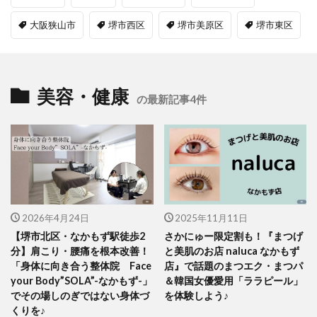
大阪狭山市
堺市西区
堺市美原区
堺市東区
美容・健康
の最新記事4件
2026年4月24日
2025年11月11日
【堺市北区・なかもず駅徒歩2
さかにゅー限定割も！『まつげ
分】肩こり・腰痛を根本改善！
と美肌のお店 naluca なかもず
「身体に向き合う整体院 Face
店』で話題のまつエク・まつパ
your Body”SOLA”-なかもず-」
＆韓国女優愛用「ララピール」
でその場しのぎではない身体づ
を体験しよう♪
くりを♪