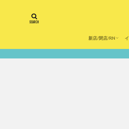
新店/閉店/RN
イ
飲食店
スーパー
美容・健康
医療
鮮度100％！堺・