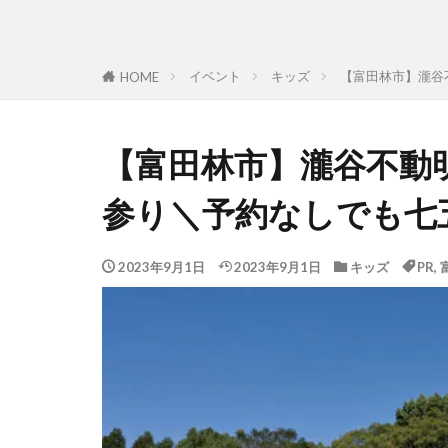
イベント
キッズ
【富田林市】瀧谷
HOME
【富田林市】瀧谷不動
参り＼予約なしでも七
2023年9月1日
2023年9月1日
キッズ
PR
,