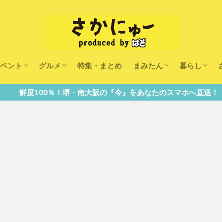
ベント
グルメ
特集・まとめ
まみたん
暮らし
キッズ
ランチ
カフェ
まみたんイベント・おで
習い事・キャンペーン
幼稚園・こども園・保育
医療
美容・健康
大人の習い
キッズ
子供の教育
子供の習い
おしごと
南大阪の『今』をあなたのスマホへ直送！