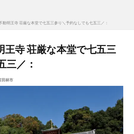
不動明王寺 荘厳な本堂で七五三参り＼予約なしでも七五三／：
明王寺 荘厳な本堂で七五三
五三／：
富田林市