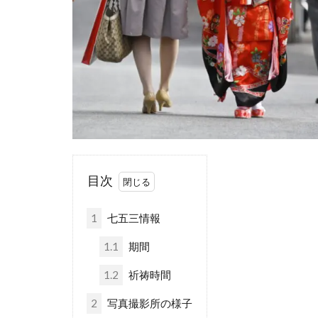
目次
1
七五三情報
1.1
期間
1.2
祈祷時間
2
写真撮影所の様子