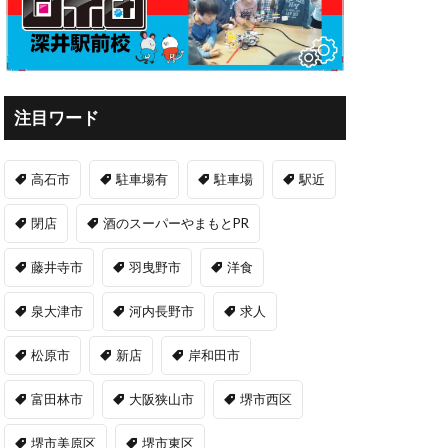
注目ワード
高石市
駐車場有
駐車場
駅近
閉店
酒のスーパーやまもとPR
藤井寺市
羽曳野市
洋食
泉大津市
河内長野市
求人
松原市
新店
岸和田市
富田林市
大阪狭山市
堺市西区
堺市美原区
堺市東区