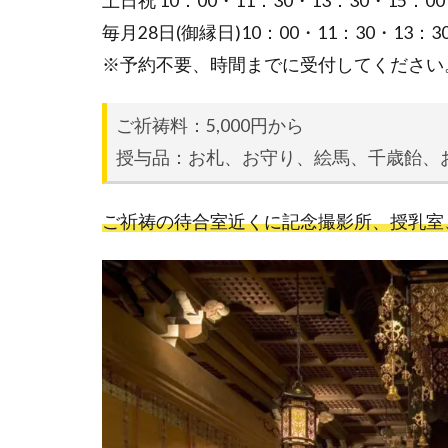
土日祝 10：00・11：30・13：30・15：00
毎月28日(御縁日)10：00・11：30・13：3
※予約不要、時間までに受付してください
ご祈祷料：5,000円から
授与品：お札、お守り、絵馬、千歳飴、
ご祈祷の待合室近くに記念撮影所、授乳室