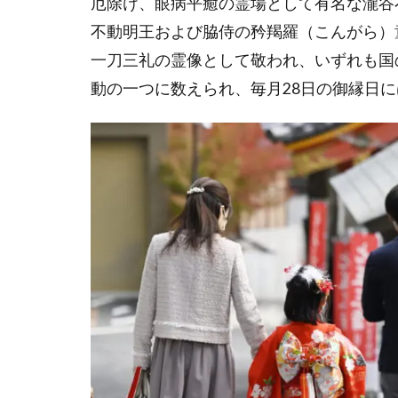
厄除け、眼病平癒の霊場として有名な瀧谷
不動明王および脇侍の矜羯羅（こんがら）
一刀三礼の霊像として敬われ、いずれも国
動の一つに数えられ、毎月28日の御縁日