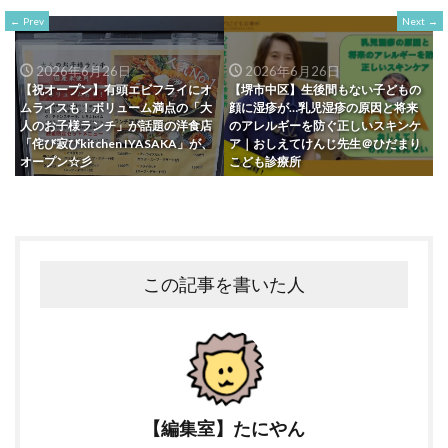
Prev
Next
2026年6月26日
2026年6月26日
【祝オープン】有頭エビフライにオ
【堺市中区】生後間もない子どもの
ムライスも！ボリューム満点の「大
顔に湿疹が…乳児湿疹の原因と将来
人のお子様ランチ」が話題の洋食店
のアレルギーを防ぐ正しいスキンケ
「侘び寂びkitchen IYASAKA」が、
ア｜おしえてけんじ先生＠ひだまり
オープン☆彡
こども診療所
この記事を書いた人
【編集室】たにやん