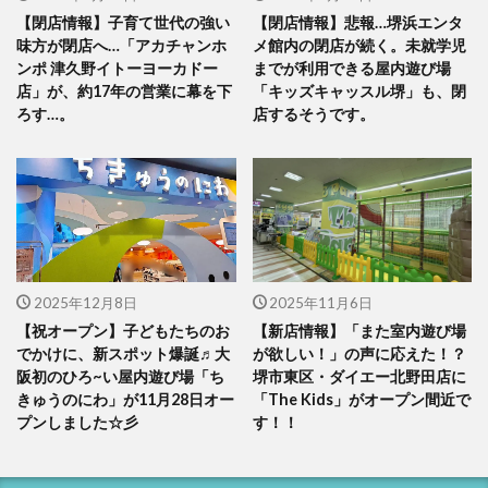
【閉店情報】子育て世代の強い
【閉店情報】悲報…堺浜エンタ
味方が閉店へ…「アカチャンホ
メ館内の閉店が続く。未就学児
ンポ 津久野イトーヨーカドー
までが利用できる屋内遊び場
店」が、約17年の営業に幕を下
「キッズキャッスル堺」も、閉
ろす…。
店するそうです。
2025年12月8日
2025年11月6日
【祝オープン】子どもたちのお
【新店情報】「また室内遊び場
でかけに、新スポット爆誕♬大
が欲しい！」の声に応えた！？
阪初のひろ~い屋内遊び場「ち
堺市東区・ダイエー北野田店に
きゅうのにわ」が11月28日オー
「The Kids」がオープン間近で
プンしました☆彡
す！！