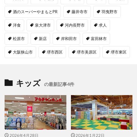
酒のスーパーやまもとPR
藤井寺市
羽曳野市
洋食
泉大津市
河内長野市
求人
松原市
新店
岸和田市
富田林市
大阪狭山市
堺市西区
堺市美原区
堺市東区
キッズ
の最新記事4件
2026年4月28日
2026年1月22日