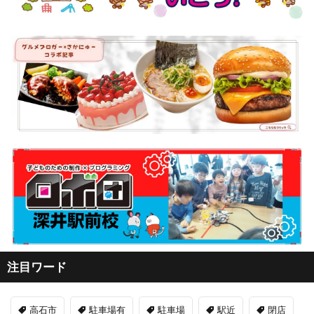
注目ワード
高石市
駐車場有
駐車場
駅近
閉店