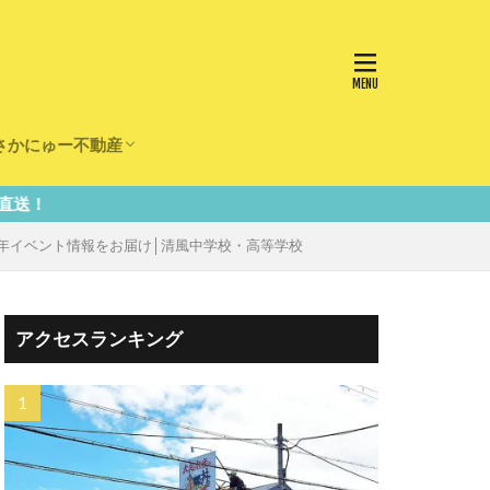
さかにゅー不動産
かけ
園
事
事
住宅
リフォーム
年イベント情報をお届け│清風中学校・高等学校
アクセスランキング