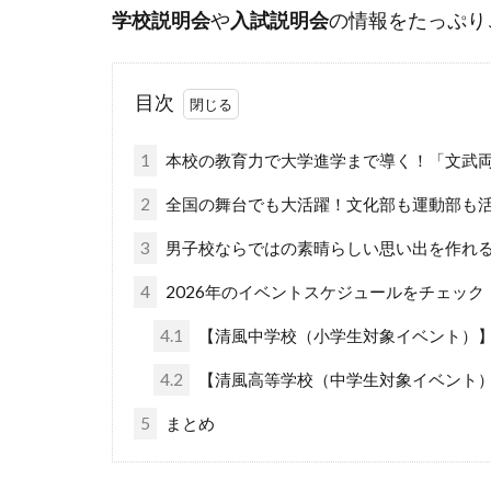
学校説明会
や
入試説明会
の情報をたっぷり
目次
1
本校の教育力で大学進学まで導く！「文武
2
全国の舞台でも大活躍！文化部も運動部も
3
男子校ならではの素晴らしい思い出を作れ
4
2026年のイベントスケジュールをチェッ
4.1
【清風中学校（小学生対象イベント）
4.2
【清風高等学校（中学生対象イベント
5
まとめ