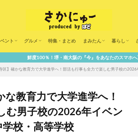
ベント
グルメ
特集・まとめ
まみたん
暮らし
キッズ
ランチ
カフェ
まみたんイベント・おで
習い事・キャンペーン
幼稚園・こども園・保育
医療
美容・健康
大人の習い
キッズ
子供の教育
子供の習い
おしごと
0％！堺・南大阪の『今』をあなたのスマホへ直送！
寺区】確かな教育力で大学進学へ！部活も行事も全力で楽しむ男子校の2026
かな教育力で大学進学へ！
む男子校の2026年イベン
中学校・高等学校