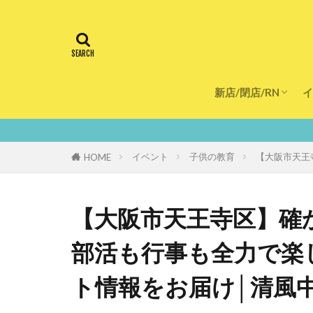
新店/閉店/RN
イ
飲食店
スーパー
美容・健康
医療
鮮度10
イベント
子供の教育
【大阪市天王
HOME
【大阪市天王寺区】確
部活も行事も全力で楽し
ト情報をお届け│清風