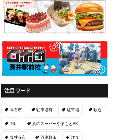
注目ワード
高石市
駐車場有
駐車場
駅近
閉店
酒のスーパーやまもとPR
藤井寺市
羽曳野市
洋食