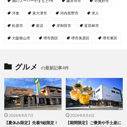
酒のスーパーやまもとPR
藤井寺市
羽曳野市
洋食
泉大津市
河内長野市
求人
松原市
新店
岸和田市
富田林市
大阪狭山市
堺市西区
堺市美原区
堺市東区
グルメ
の最新記事4件
2026年8月7日
2026年8月6日
【夏休み限定】先着9組限定！
【期間限定】ご褒美や手土産に