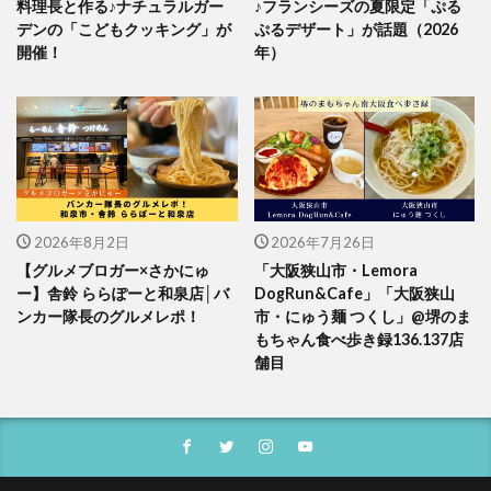
料理長と作る♪ナチュラルガー
♪フランシーズの夏限定「ぷる
デンの「こどもクッキング」が
ぷるデザート」が話題（2026
開催！
年）
2026年8月2日
2026年7月26日
【グルメブロガー×さかにゅ
「大阪狭山市・Lemora
ー】舎鈴 ららぽーと和泉店│バ
DogRun&Cafe」「大阪狭山
ンカー隊長のグルメレポ！
市・にゅう麺 つくし」@堺のま
もちゃん食べ歩き録136.137店
舗目