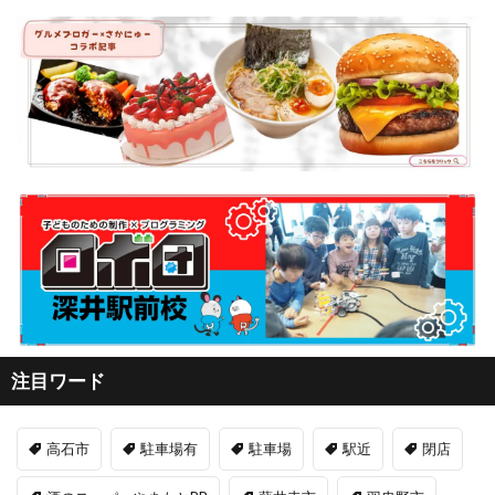
注目ワード
高石市
駐車場有
駐車場
駅近
閉店