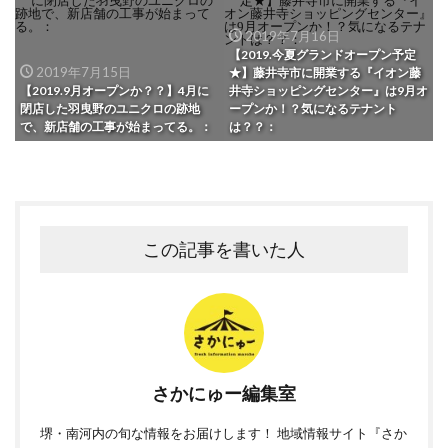
2019年7月16日
【2019.今夏グランドオープン予定
2019年7月15日
★】藤井寺市に開業する『イオン藤
【2019.9月オープンか？？】4月に
井寺ショッピングセンター』は9月オ
閉店した羽曳野のユニクロの跡地
ープンか！？気になるテナント
で、新店舗の工事が始まってる。：
は？？：
この記事を書いた人
さかにゅー編集室
堺・南河内の旬な情報をお届けします！ 地域情報サイト『さか