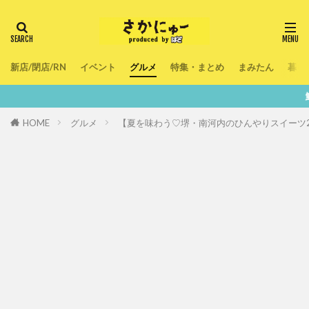
新店/閉店/RN
イベント
グルメ
特集・まとめ
まみたん
暮ら
鮮度100％！堺・
HOME
グルメ
【夏を味わう♡堺・南河内のひんやりスイーツ20