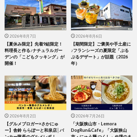
2026年8月7日
2026年8月6日
【夏休み限定】先着9組限定！
【期間限定】ご褒美や手土産に
料理長と作る♪ナチュラルガー
♪フランシーズの夏限定「ぷる
デンの「こどもクッキング」が
ぷるデザート」が話題（2026
開催！
年）
2026年8月2日
2026年7月26日
【グルメブロガー×さかにゅ
「大阪狭山市・Lemora
ー】舎鈴 ららぽーと和泉店│バ
DogRun&Cafe」「大阪狭山
ンカー隊長のグルメレポ！
市・にゅう麺 つくし」@堺のま