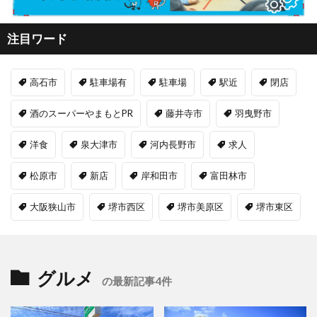
注目ワード
高石市
駐車場有
駐車場
駅近
閉店
酒のスーパーやまもとPR
藤井寺市
羽曳野市
洋食
泉大津市
河内長野市
求人
松原市
新店
岸和田市
富田林市
大阪狭山市
堺市西区
堺市美原区
堺市東区
グルメ
の最新記事4件