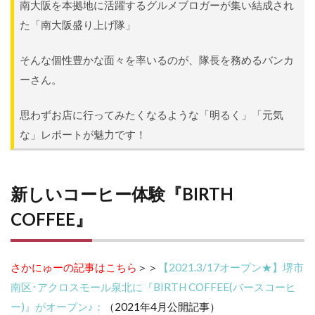
南大阪を本拠地に活躍するグルメブロガーが集い結成され
た「南大阪盛り上げ隊」
そんな個性豊かな面々を率いるのが、隊長を務めるバンカ
ーさん。
思わずお店に行ってみたくなるような「明るく」「元気
な」レポートが魅力です！
新しいコーヒー体験『BIRTH
COFFEE』
さかにゅーの記事はこちら
＞＞
【2021.3/17オープン★】堺市
南区･アクロスモール泉北に『BIRTH COFFEE(バースコーヒ
ー)』がオープン♪：
（2021年4月公開記事）