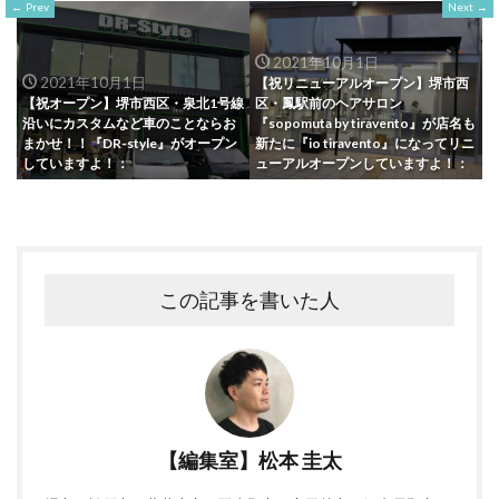
Prev
Next
2021年10月1日
2021年10月1日
【祝リニューアルオープン】堺市西
【祝オープン】堺市西区・泉北1号線
区・鳳駅前のヘアサロン
沿いにカスタムなど車のことならお
『sopomuta by tiravento』が店名も
まかせ！！『DR-style』がオープン
新たに『io tiravento』になってリニ
していますよ！：
ューアルオープンしていますよ！：
この記事を書いた人
【編集室】松本 圭太