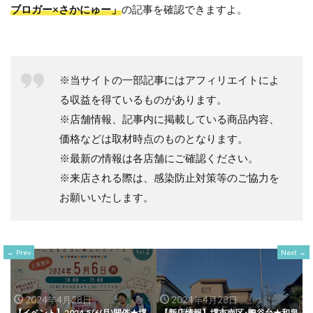
ブロガー×さかにゅー」
の記事を確認できますよ。
※当サイトの一部記事にはアフィリエイトによ
る収益を得ているものがあります。
※店舗情報、記事内に掲載している商品内容、
価格などは取材時点のものとなります。
※最新の情報は各店舗にご確認ください。
※来店される際は、感染防止対策等のご協力を
お願いいたします。
Prev
Next
2024年4月28日
2024年4月28日
【イベント】2024.5/6(月)開催★堺
【新店情報】堺市南区･鴨谷台★和泉