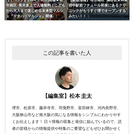
市南区･美木多上で入場無料！こども
府中駅前フチュール和泉にあるクリ
から大人まで楽しめる未来型マルシ
ニックがもうすぐ堺でオープンする
ェ『マタハリマルシェ』開催♪：
みたい！！：
この記事を書いた人
【編集室】松本 圭太
堺市、松原市、藤井寺市、羽曳野市、富田林市、河内長野市、
大阪狭山市など南大阪の気になる情報をシンプルにわかりやす
くお伝えします！ 日々情報の収集と発信に励んでいるので、読
者の皆様からの情報提供や特集のご要望などもぜひお聞かせく