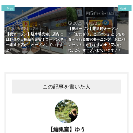
Prev
Next
2025年8月22日
2025年8月22日
【祝オープン】朝５時オープン
【祝オープン】駐車場完備、店内に
♬「おにぎり」と「パン」どっちも
は野菜や日用品も充実！ローソン堺
食べられる贅沢モーニング「おにパ
一条通中店が、オープンしています
ンセット」がおすすめ★「花のた
よ♪
ね」が、オープンしていますよ！
この記事を書いた人
【編集室】ゆう