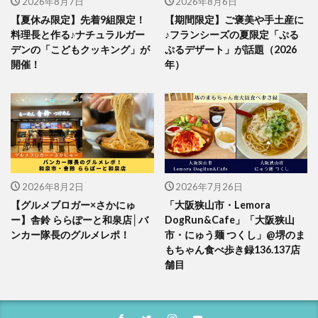
2026年8月7日
2026年8月6日
【夏休み限定】先着9組限定！
【期間限定】ご褒美や手土産に
料理長と作る♪ナチュラルガー
♪フランシーズの夏限定「ぷる
デンの「こどもクッキング」が
ぷるデザート」が話題（2026
開催！
年）
2026年8月2日
2026年7月26日
【グルメブロガー×さかにゅ
「大阪狭山市・Lemora
ー】舎鈴 ららぽーと和泉店│バ
DogRun&Cafe」「大阪狭山
ンカー隊長のグルメレポ！
市・にゅう麺 つくし」@堺のま
もちゃん食べ歩き録136.137店
舗目