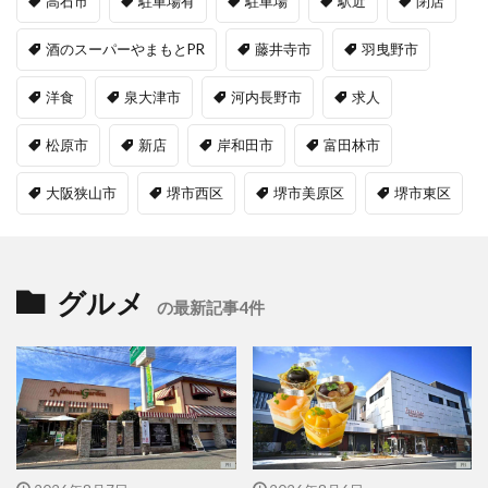
高石市
駐車場有
駐車場
駅近
閉店
酒のスーパーやまもとPR
藤井寺市
羽曳野市
洋食
泉大津市
河内長野市
求人
松原市
新店
岸和田市
富田林市
大阪狭山市
堺市西区
堺市美原区
堺市東区
グルメ
の最新記事4件