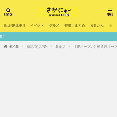
新店/閉店/RN
イベント
グルメ
特集・まとめ
まみたん
暮ら
鮮度100
HOME
新店/閉店/RN
飲食店
【祝オープン】朝５時オー