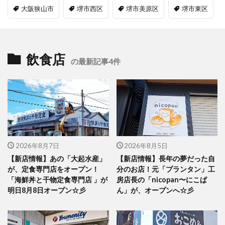
大阪狭山市
堺市西区
堺市美原区
堺市東区
飲食店
の最新記事4件
2026年8月7日
2026年8月5日
【新店情報】あの「大起水産」
【新店情報】長年の夢だった自
が、定食専門店をオープン！
分のお店！元「プランタン」工
「海鮮丼と干物定食専門店 」が
房店長の「nicopan〜にこぱ
明日8月8日オープン☆彡
ん」が、オープンへ☆彡