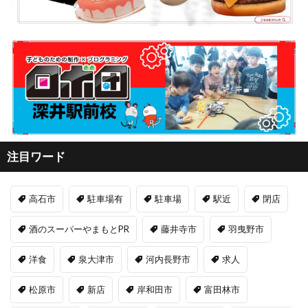
注目ワード
高石市
駐車場有
駐車場
駅近
閉店
酒のスーパーやまもとPR
藤井寺市
羽曳野市
洋食
泉大津市
河内長野市
求人
松原市
新店
岸和田市
富田林市