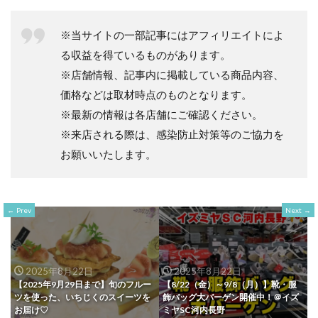
※当サイトの一部記事にはアフィリエイトによ
る収益を得ているものがあります。
※店舗情報、記事内に掲載している商品内容、
価格などは取材時点のものとなります。
※最新の情報は各店舗にご確認ください。
※来店される際は、感染防止対策等のご協力を
お願いいたします。
Prev
Next
2025年8月22日
2025年8月22日
【2025年9月29日まで】旬のフルー
【8/22（金）～9/8（月）】靴・服
ツを使った、いちじくのスイーツを
飾バッグ大バーゲン開催中！＠イズ
お届け♡
ミヤSC河内長野