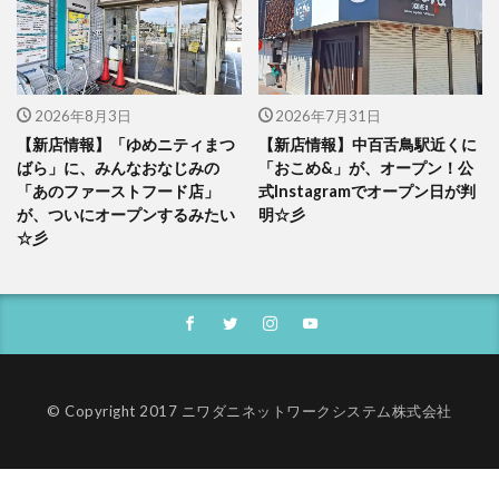
2026年8月3日
2026年7月31日
【新店情報】「ゆめニティまつ
【新店情報】中百舌鳥駅近くに
ばら」に、みんなおなじみの
「おこめ&」が、オープン！公
「あのファーストフード店」
式Instagramでオープン日が判
が、ついにオープンするみたい
明☆彡
☆彡
© Copyright 2017 ニワダニネットワークシステム株式会社