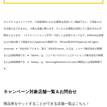
※イラストはイメージです。※別途契約にかかる費用は店頭にてご確認下さい。※現金との
引き換えはできません。※個人名義に限ります。※こちらの画面を店頭にてご提示された方
限定となります。（スクリーンショット不可）※詳しくは店頭スタッフまで。●iPhoneは米国
および他の国々で登録されたApple Inc.の商標です。TM and © 2019 Apple Inc. All rights
reserved。●「AQUOS/ アクオス」及び「AQUOS sense」ロゴは、シャープ株式会社の商標
または登録商標です。●「Xperia」は、ソニーモバイルコミュニケーションズ株式会社の商標
または登録商標です。●「Galaxy」は、SamsungElectronics Co.,Ltd.の商標または登録商標で
す。
キャンペーン対象店舗一覧＆お問合せ
商品券をゲットすることができる店舗一覧はこちら！