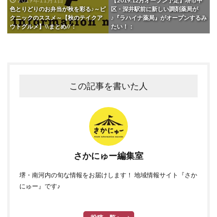
【2019.12月オープン予定】堺市中
色とりどりのお弁当が秋を彩る♪～ピ
区・深井駅前に新しい調剤薬局が
クニックのススメ～【秋のテイクア
♪『ラハイナ薬局』がオープンするみ
ウトグルメ】\\まとめ//：
たい！：
この記事を書いた人
さかにゅー編集室
堺・南河内の旬な情報をお届けします！ 地域情報サイト『さか
にゅー』です♪