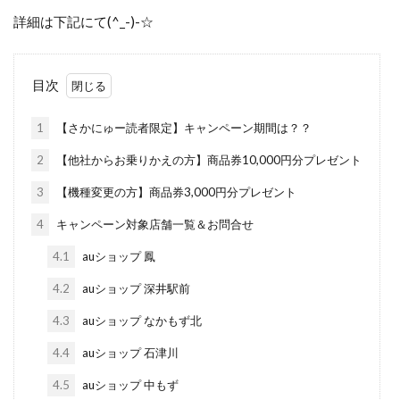
詳細は下記にて(^_-)-☆
目次
1
【さかにゅー読者限定】キャンペーン期間は？？
2
【他社からお乗りかえの方】商品券10,000円分プレゼント
3
【機種変更の方】商品券3,000円分プレゼント
4
キャンペーン対象店舗一覧＆お問合せ
4.1
auショップ 鳳
4.2
auショップ 深井駅前
4.3
auショップ なかもず北
4.4
auショップ 石津川
4.5
auショップ 中もず