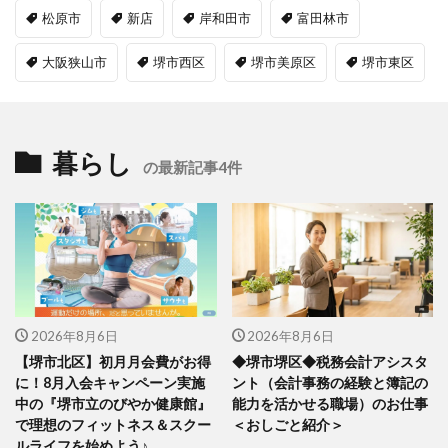
松原市
新店
岸和田市
富田林市
大阪狭山市
堺市西区
堺市美原区
堺市東区
暮らし
の最新記事4件
2026年8月6日
2026年8月6日
【堺市北区】初月月会費がお得
◆堺市堺区◆税務会計アシスタ
に！8月入会キャンペーン実施
ント（会計事務の経験と簿記の
中の『堺市立のびやか健康館』
能力を活かせる職場）のお仕事
で理想のフィットネス＆スクー
＜おしごと紹介＞
ルライフを始めよう♪