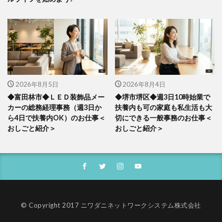
2026年8月5日
2026年8月4日
◆富田林市◆ＬＥＤ装飾品メー
◆堺市堺区◆週3日10時始業で
カーの総務経理事務（週3日か
扶養内も可の家庭も私生活も大
ら4日で扶養内OK）のお仕事＜
切にできる一般事務のお仕事＜
おしごと紹介＞
おしごと紹介＞
© Copyright 2017 ニワダニネットワークシステム株式会社