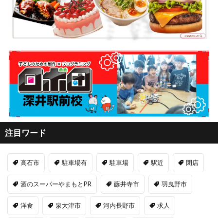
注目ワード
高石市
駐車場有
駐車場
駅近
閉店
酒のスーパーやまもとPR
藤井寺市
羽曳野市
洋食
泉大津市
河内長野市
求人