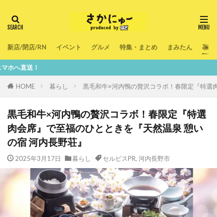
新店/閉店/RN
イベント
グルメ
特集・まとめ
まみたん
暮ら
鮮
HOME
暮らし
黒毛和牛×河内鴨の贅沢コラボ！春限定『特選肉
黒毛和牛×河内鴨の贅沢コラボ！春限定『特選
肉会席』で至福のひとときを『天然温泉 憩い
の宿 河内長野荘』
2025年3月17日
暮らし
セルビスPR
,
河内長野市