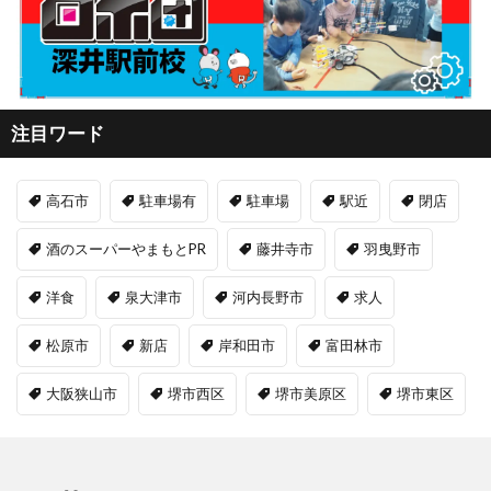
注目ワード
高石市
駐車場有
駐車場
駅近
閉店
酒のスーパーやまもとPR
藤井寺市
羽曳野市
洋食
泉大津市
河内長野市
求人
松原市
新店
岸和田市
富田林市
大阪狭山市
堺市西区
堺市美原区
堺市東区