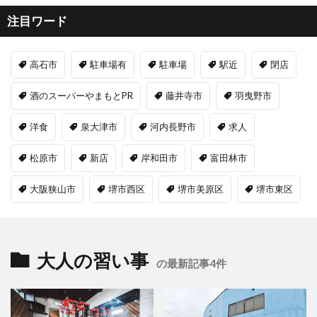
注目ワード
高石市
駐車場有
駐車場
駅近
閉店
酒のスーパーやまもとPR
藤井寺市
羽曳野市
洋食
泉大津市
河内長野市
求人
松原市
新店
岸和田市
富田林市
大阪狭山市
堺市西区
堺市美原区
堺市東区
大人の習い事
の最新記事4件