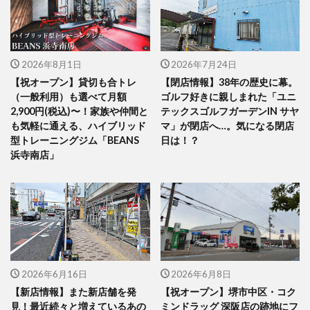
2026年8月1日
2026年7月24日
【祝オープン】貸切も合トレ
【閉店情報】38年の歴史に幕。
（一般利用）も選べて月額
ゴルフ好きに親しまれた「ユニ
2,900円(税込)〜！家族や仲間と
テックスゴルフガーデンIN サヤ
も気軽に通える、ハイブリッド
マ」が閉店へ…。気になる閉店
型トレーニングジム「BEANS
日は！？
浜寺南店」
2026年6月16日
2026年6月8日
【新店情報】また新店舗を発
【祝オープン】堺市中区・コク
見！最近続々と増えているあの
ミンドラッグ 深阪店の跡地にフ