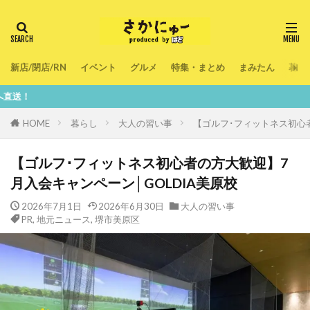
新店/閉店/RN
イベント
グルメ
特集・まとめ
まみたん
暮ら
鮮度100％！
HOME
暮らし
大人の習い事
【ゴルフ･フィットネス初心者
【ゴルフ･フィットネス初心者の方大歓迎】7
月入会キャンペーン│GOLDIA美原校
2026年7月1日
2026年6月30日
大人の習い事
PR
,
地元ニュース
,
堺市美原区