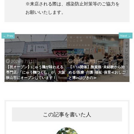
※来店される際は、感染防止対策等のご協力を
お願いいたします。
Prev
Next
2026年7月1日
2026年7月1日
【祝オープン】にゅう麺が味わえる
【7/16開催】無資格･未経験から始
専門店♪「にゅう麵つくし」が、大阪
める!医療･介護･福祉･保育≪おしご
狭山市にオープンしています！
と博inはびきの≫
この記事を書いた人