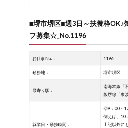
■堺市堺区■週3日～扶養枠OK
フ募集☆_No.1196
お仕事No.：
1196
勤務地：
堺市堺区
南海本線「石
最寄り駅：
阪堺線「東
◎9：00～
例えば、10：
就業日・勤務時間：
上記以外にも