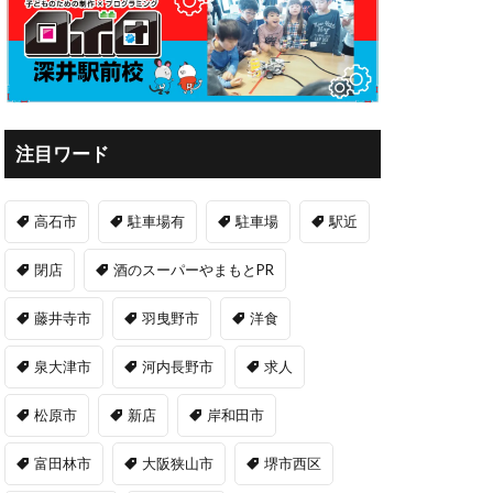
注目ワード
高石市
駐車場有
駐車場
駅近
閉店
酒のスーパーやまもとPR
藤井寺市
羽曳野市
洋食
泉大津市
河内長野市
求人
松原市
新店
岸和田市
富田林市
大阪狭山市
堺市西区