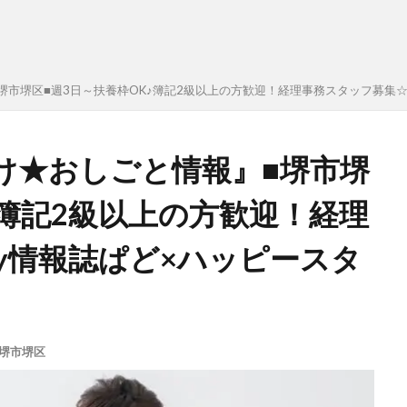
市堺区■週3日～扶養枠OK♪簿記2級以上の方歓迎！経理事務スタッフ募集☆_
け★おしごと情報』■堺市堺
♪簿記2級以上の方歓迎！経理
by情報誌ぱど×ハッピースタ
堺市堺区