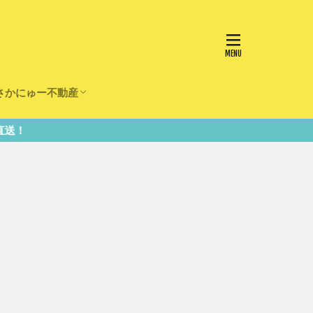
さかにゅー不動産
かけ
園
事
事
住宅
リフォーム