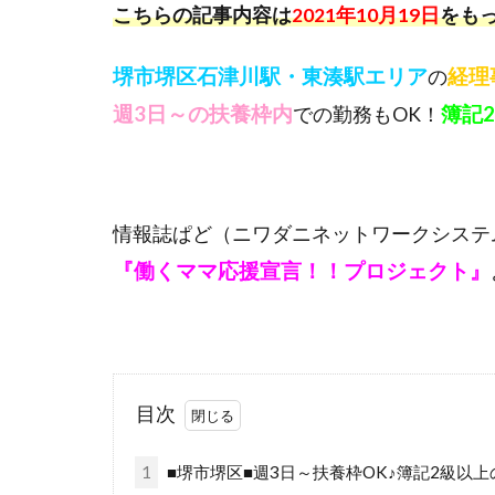
こちらの記事内容は
2021年10月19日
をも
堺市堺区石津川駅・東湊駅エリア
経理
の
週3日～の扶養枠内
簿記
での勤務もOK！
情報誌ぱど（ニワダニネットワークシステ
『働くママ応援宣言！！プロジェクト』
目次
1
■堺市堺区■週3日～扶養枠OK♪簿記2級以上