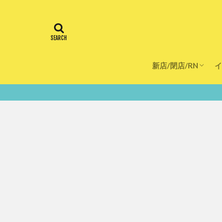
新店/閉店/RN
イ
飲食店
スーパー
美容・健康
医療