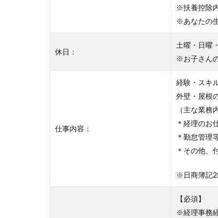
※扶養控除
※あなたの
土曜・日曜
休日：
※お子さん
経験・スキ
外壁・屋根
（主な業務
＊経理のお
仕事内容：
＊勤怠管理
＊その他、
※日商簿記
【必須】
※経理事務