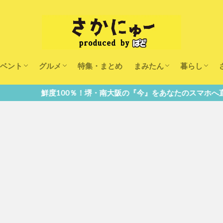
ベント
グルメ
特集・まとめ
まみたん
暮らし
キッズ
ランチ
カフェ
まみたんイベント・おで
習い事・キャンペーン
幼稚園・こども園・保育
医療
美容・健康
大人の習い
キッズ
子供の教育
子供の習い
おしごと
鮮度100％！堺・南大阪の『今』をあなたのスマホへ直送！