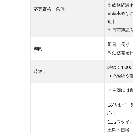
※総務経験
応募資格・条件
※基本的な
迎】
※日商簿記
即日～長期
期間：
※勤務開始
時給：1,0
時給：
（※経験や
＜主婦には
16時まで
心！
生活スタイ
土曜・日曜